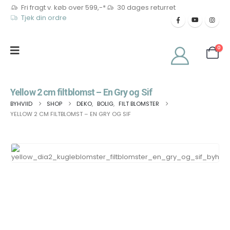
Fri fragt v. køb over 599,-*
30 dages returret
Tjek din ordre
0
Yellow 2 cm filtblomst – En Gry og Sif
BYHVIID
SHOP
DEKO
,
BOLIG
,
FILT BLOMSTER
YELLOW 2 CM FILTBLOMST – EN GRY OG SIF