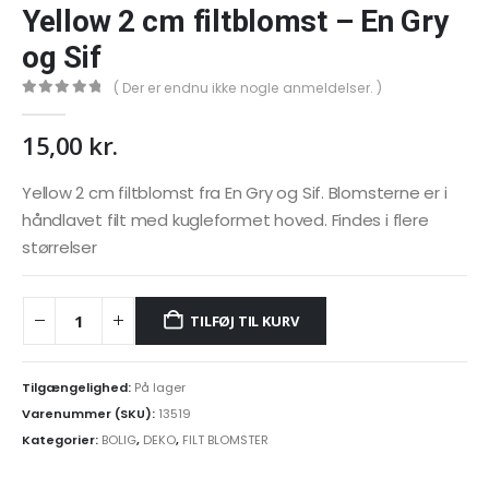
Yellow 2 cm filtblomst – En Gry
og Sif
( Der er endnu ikke nogle anmeldelser. )
0
out of 5
15,00
kr.
Yellow 2 cm filtblomst fra En Gry og Sif. Blomsterne er i
håndlavet filt med kugleformet hoved. Findes i flere
størrelser
TILFØJ TIL KURV
Tilgængelighed:
På lager
Varenummer (SKU):
13519
Kategorier:
BOLIG
,
DEKO
,
FILT BLOMSTER