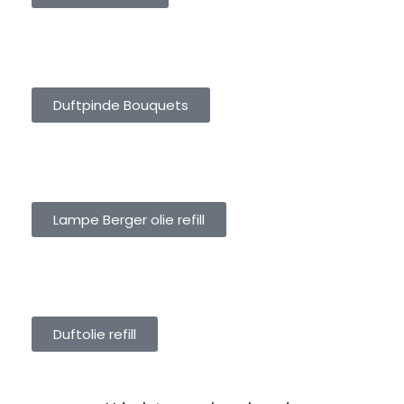
DUFTPINDE BOUQUETS
Duftpinde Bouquets
LAMPE BERGER OLIE REFILL
Lampe Berger olie refill
DUFTOLIE REFILL
Duftolie refill