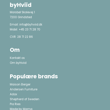
byHviid
Morsbøl Skolevej 1
7200 Grindsted
Email:
info@byhviid.dk
Mobil:
+45 23 71 28 70
CVR: 28 71 22 86
Om
Kontakt os
Om byHviid
Populære brands
Maison Berger
Andersen Furniture
Adax
Shepherd of Sweden
Pia Ries
Made by Mama