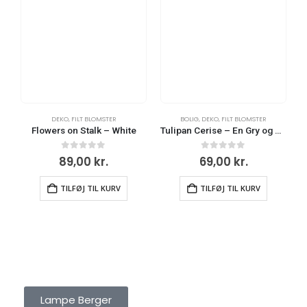
DEKO
,
FILT BLOMSTER
BOLIG
,
DEKO
,
FILT BLOMSTER
Flowers on Stalk – White
Tulipan Cerise – En Gry og Sif
0
ud af 5
0
ud af 5
89,00
kr.
69,00
kr.
TILFØJ TIL KURV
TILFØJ TIL KURV
LAMPE BERGER
Lampe Berger