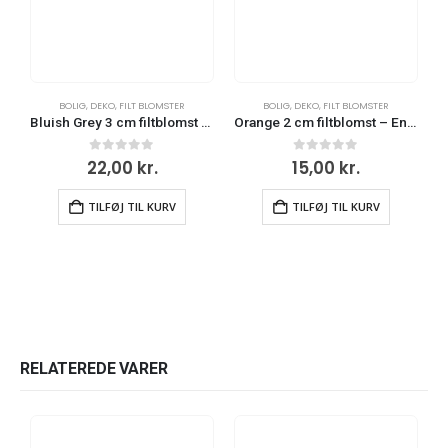
BOLIG
,
DEKO
,
FILT BLOMSTER
BOLIG
,
DEKO
,
FILT BLOMSTER
Bluish Grey 3 cm filtblomst – En Gry og Sif
Orange 2 cm filtblomst – En Gry og Sif
0
ud af 5
0
ud af 5
22,00
kr.
15,00
kr.
TILFØJ TIL KURV
TILFØJ TIL KURV
RELATEREDE VARER