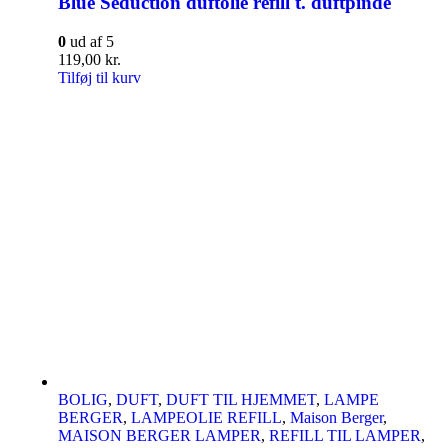
Blue Seduction duftolie refill t. duftpinde
0
ud af 5
119,00
kr.
Tilføj til kurv
BOLIG
,
DUFT
,
DUFT TIL HJEMMET
,
LAMPE
BERGER
,
LAMPEOLIE REFILL
,
Maison Berger
,
MAISON BERGER LAMPER
,
REFILL TIL LAMPER
,