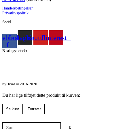
Handelsbetingelser
Privatlivspolitik
Social
cebook-
Instagram
Youtube
Pinterest
f
Betalingsmetoder
byHviid © 2016-2026
Du har lige tilføjet dette produkt til kurven:
Se kurv
Fortsæt