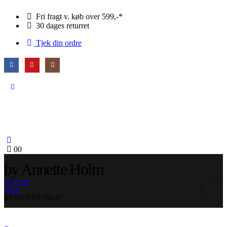
Fri fragt v. køb over 599,-*
30 dages returret
Tjek din ordre
0
0
by Annette Holm
BYHVIID
SHOP
BY ANNETTE HOLM