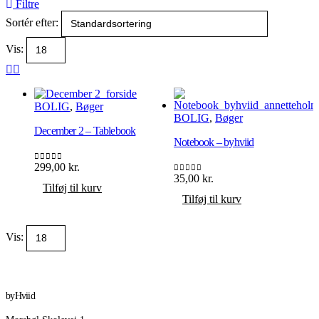
Filtre
Sortér efter:
Vis:
BOLIG
,
Bøger
BOLIG
,
Bøger
December 2 – Tablebook
Notebook – byhviid
299,00
kr.
0
ud af 5
35,00
kr.
0
ud af 5
Tilføj til kurv
Tilføj til kurv
Vis:
byHviid