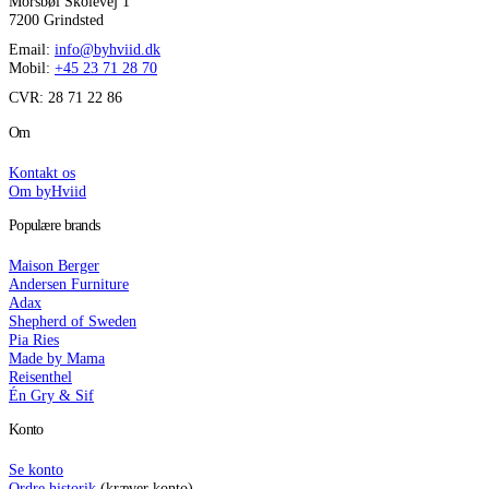
Morsbøl Skolevej 1
7200 Grindsted
Email:
info@byhviid.dk
Mobil:
+45 23 71 28 70
CVR: 28 71 22 86
Om
Kontakt os
Om byHviid
Populære brands
Maison Berger
Andersen Furniture
Adax
Shepherd of Sweden
Pia Ries
Made by Mama
Reisenthel
Én Gry & Sif
Konto
Se konto
Ordre historik
(kræver konto)