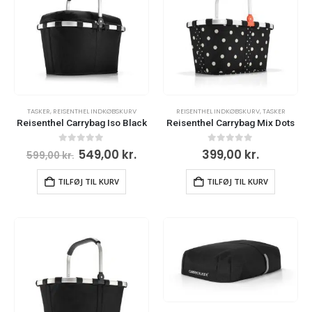
TASKER
,
REISENTHEL INDKØBSKURV
REISENTHEL INDKØBSKURV
,
TASKER
Reisenthel Carrybag Iso Black
Reisenthel Carrybag Mix Dots
0
ud af 5
0
ud af 5
549,00
kr.
399,00
kr.
599,00
kr.
TILFØJ TIL KURV
TILFØJ TIL KURV