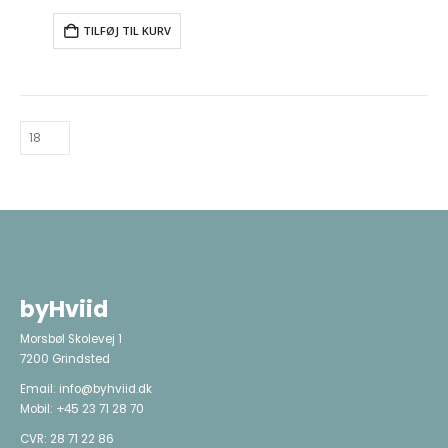
TILFØJ TIL KURV
byHviid
Morsbøl Skolevej 1
7200 Grindsted
Email:
info@byhviid.dk
Mobil:
+45 23 71 28 70
CVR: 28 71 22 86