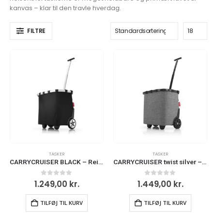
kanvas – klar til den travle hverdag.
FILTRE
TASKER
TASKER
CARRYCRUISER BLACK – Reisenthel
CARRYCRUISER twist silver – Reisenthel
0
ud af 5
0
ud af 5
1.249,00
kr.
1.449,00
kr.
TILFØJ TIL KURV
TILFØJ TIL KURV