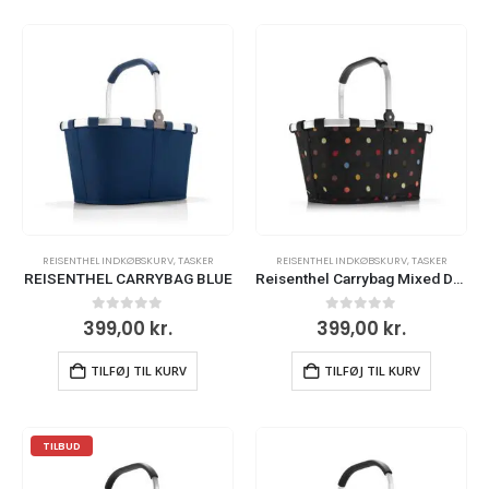
REISENTHEL INDKØBSKURV
,
TASKER
REISENTHEL INDKØBSKURV
,
TASKER
REISENTHEL CARRYBAG BLUE
Reisenthel Carrybag Mixed Dots
0
ud af 5
0
ud af 5
399,00
kr.
399,00
kr.
TILFØJ TIL KURV
TILFØJ TIL KURV
TILBUD