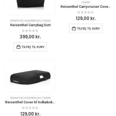
TASKER
Reisenthel Carrycruiser Cover Black
0
ud af 5
129,00
kr.
REISENTHEL INDKØBSKURV
,
TASKER
Reisenthel Carrybag Sort
TILFØJ TIL KURV
0
ud af 5
399,00
kr.
TILFØJ TIL KURV
REISENTHEL INDKØBSKURV
,
TASKER
Reisenthel Cover til Indkøbskurv
0
ud af 5
129,00
kr.