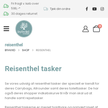
Fri fragt v. køb over
599,-*
Tjek din ordre
30 dages returret
0
reisenthel
BYHVIID
SHOP
REISENTHEL
Reisenthel tasker
Se vores udvalg af reisenthel tasker der specielt er kendt for
deres Carrybags, Allrounder samt deres toilettasker. De har
også deres shopper indkøbskurve til når man skal ud at
handle samt rejsetasker.
Reisenthel taskerne er meget holdbare og primært lavet af