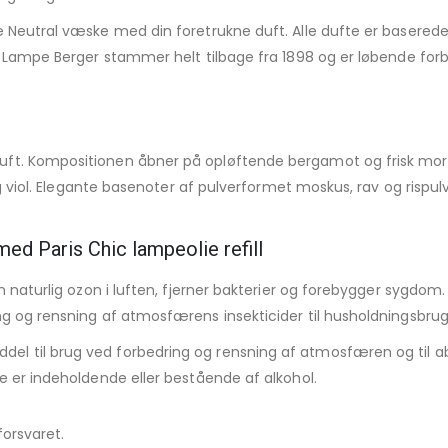
e Neutral væske med din foretrukne duft. Alle dufte er basered
a Lampe Berger stammer helt tilbage fra 1898 og er løbende forbe
uft. Kompositionen åbner på opløftende bergamot og frisk m
og viol. Elegante basenoter af pulverformet moskus, rav og rispul
ed Paris Chic lampeolie refill
n naturlig ozon i luften, fjerner bakterier og forebygger sygdom.
g og rensning af atmosfærens insekticider til husholdningsbrug
l til brug ved forbedring og rensning af atmosfæren og til a
e er indeholdende eller bestående af alkohol.
forsvaret.