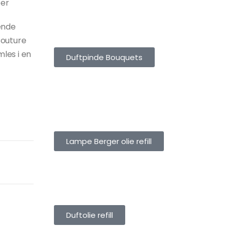
per
ende
DUFTPINDE BOUQUETS
Couture
les i en
Duftpinde Bouquets
LAMPE BERGER OLIE
REFILL
Lampe Berger olie refill
DUFTOLIE REFILL
Duftolie refill