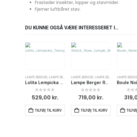
Frastøder insekter, lopper og støvmider.
Fjerner luftbåret støv.
DU KUNNE OGSÅ VÆRE INTERESSERET I…
LAMPE BERGER
,
LAMPE BERGER LAMPER
LAMPE BERGER
,
MAISON BERGER
,
LAMPE BERGER LAMPER
,
MAISON BERGER
LAMPE BERG
,
MA
Lolita Lempicka Transparent – Lampe Berger
Lampe Berger Rose By Starck startsæt – Maison Berger
0
ud af 5
0
ud af 5
0
ud a
529,00
kr.
719,00
kr.
319,
TILFØJ TIL KURV
TILFØJ TIL KURV
TILFØ