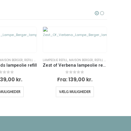
MAISON BERGER
,
REFILL TIL LAMPER
Zest of Verbena lampeolie refill
d af 5
139,00
kr.
MULIGHEDER
REFILL TIL LAMPER
,
LAMPEOLIE REFILL
,
MAISON BERGER
LAMPEOLIE R
Under the fig tree lampeolie refill
0
ud af 5
139,00
kr.
TILFØJ TIL KURV