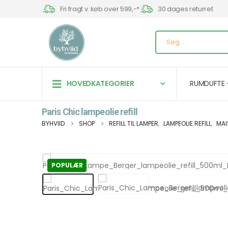
Fri fragt v. køb over 599,-*
30 dages returret
HOVEDKATEGORIER
RUMDUFTE 
Paris Chic lampeolie refill
BYHVIID
SHOP
REFILL TIL LAMPER
,
LAMPEOLIE REFILL
,
MAI
POPULÆR