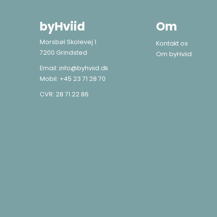
byHviid
Om
Morsbøl Skolevej 1
Kontakt os
7200 Grindsted
Om byHviid
Email:
info@byhviid.dk
Mobil:
+45 23 71 28 70
CVR: 28 71 22 86