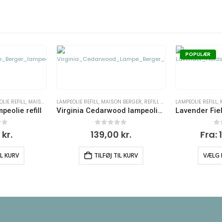
POPULÆR
N BERGER
,
REFILL TIL LAMPER
LAMPEOLIE REFILL
,
MAISON BERGER
,
REFILL TIL LAMPER
LAMPEOLIE REFILL
,
Virginia Cedarwood lampeolie refill
Lavender Fields lampeolie refill
5
0
ud af 5
0
u
0
kr.
Fra:
139,00
kr.
Fra:
IL KURV
VÆLG MULIGHEDER
VÆLG 