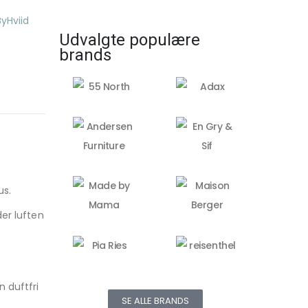
Udvalgte populære
brands
us.
er luften
 duftfri
SE ALLE BRANDS