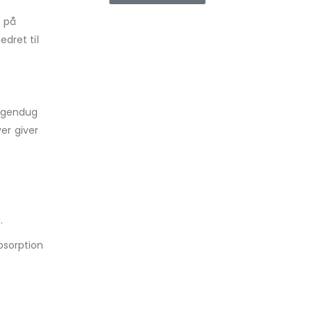
e på
dret til
orgendug
ver giver
.
bsorption