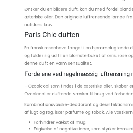
Ønsker du en blidere duft, kan du med fordel bland
æteriske olier. Den originale luftrensende lampe fr
nutidens krav.
Paris Chic duften
En fransk rosenhave fanget i en hjemmelugtende d
og folder sig ud til en blomsterbuket af orris, rose 
denne duft en varm sensualitet.
Fordelene ved regelmæssig luftrensning m
– Ozoalcool som findes i de æteriske olier, skaber e
Ozoalcool er duftende væsker til brug ved forbedrin
Kombinationsvæske-deodorant og desinfektionsmidde
af lugt og røg, især parfume og tobak. Alle væskern
Forhindrer vækst af mug.
Frigivelse af negative ioner, som styrker immun