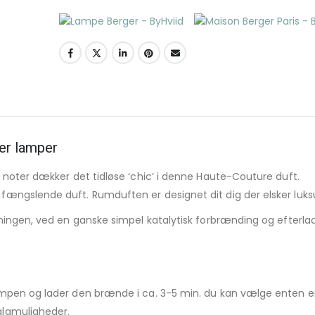
ger lamper
 noter dækker det tidløse ‘chic’ i denne Haute-Couture duft.
ængslende duft. Rumduften er designet dit dig der elsker luks
ningen, ved en ganske simpel katalytisk forbrænding og efterlad
mpen og lader den brænde i ca. 3-5 min. du kan vælge enten en
lgmuligheder.