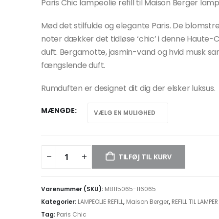
Paris Chic lampeolie refill til Maison Berger lam
Mød det stilfulde og elegante Paris. De blomstr
noter dækker det tidløse ‘chic’ i denne Haute-
duft. Bergamotte, jasmin-vand og hvid musk sam
fængslende duft.
Rumduften er designet dit dig der elsker luksus.
MÆNGDE
TILFØJ TIL KURV
Varenummer (SKU):
MB115065-116065
Kategorier:
LAMPEOLIE REFILL
,
Maison Berger
,
REFILL TIL LAMPER
Tag:
Paris Chic