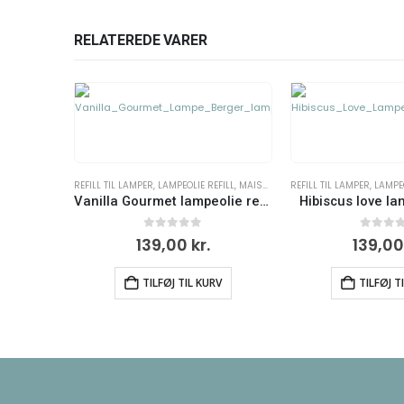
RELATEREDE VARER
FILL
,
MAISON BERGER
REFILL TIL LAMPER
,
LAMPEOLIE REFILL
,
MAISON BERGER
LAMPEOLIE REFILL
,
MAISO
Vanilla Gourmet lampeolie refill
Hibiscus love lampeolie refill
0
ud af 5
0
ud af 
139,00
kr.
139,0
RV
TILFØJ TIL KURV
TILFØJ T