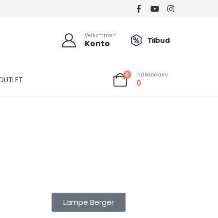
Velkommen
Tilbud
Konto
Indkøbskurv
0
OUTLET
0
LAMPE BERGER
Lampe Berger