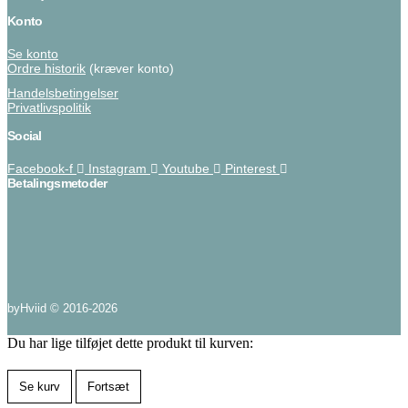
Konto
Se konto
Ordre historik
(kræver konto)
Handelsbetingelser
Privatlivspolitik
Social
Facebook-f
Instagram
Youtube
Pinterest
Betalingsmetoder
byHviid © 2016-2026
Du har lige tilføjet dette produkt til kurven:
Se kurv
Fortsæt