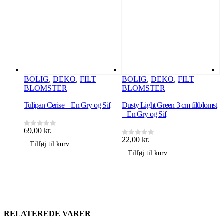
BOLIG
,
DEKO
,
FILT
BOLIG
,
DEKO
,
FILT
BLOMSTER
BLOMSTER
Tulipan Cerise – En Gry og Sif
Dusty Light Green 3 cm filtblomst
T
– En Gry og Sif
69,00
kr.
6
0
ud af 5
0
22,00
kr.
0
ud af 5
Tilføj til kurv
Tilføj til kurv
RELATEREDE VARER