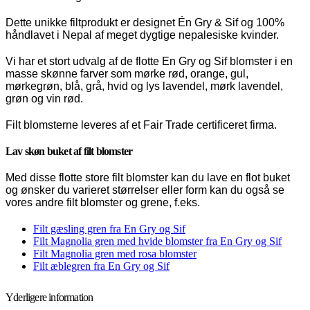
Dette unikke filtprodukt er designet Én Gry & Sif og 100%
håndlavet i Nepal af meget dygtige nepalesiske kvinder.
Vi har et stort udvalg af de flotte En Gry og Sif blomster i en
masse skønne farver som mørke rød, orange, gul,
mørkegrøn, blå, grå, hvid og lys lavendel, mørk lavendel,
grøn og vin rød.
Filt blomsterne leveres af et Fair Trade certificeret firma.
Lav skøn buket af filt blomster
Med disse flotte store filt blomster kan du lave en flot buket
og ønsker du varieret størrelser eller form kan du også se
vores andre filt blomster og grene, f.eks.
Filt gæsling gren fra En Gry og Sif
Filt Magnolia gren med hvide blomster fra En Gry og Sif
Filt Magnolia gren med rosa blomster
Filt æblegren fra En Gry og Sif
Yderligere information