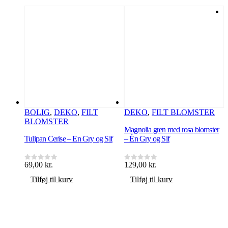
BOLIG
,
DEKO
,
FILT
DEKO
,
FILT BLOMSTER
BLOMSTER
Magnolia gren med rosa blomster
Tulipan Cerise – En Gry og Sif
– Én Gry og Sif
B
69,00
kr.
129,00
kr.
0
ud af 5
0
ud af 5
Tilføj til kurv
Tilføj til kurv
2
0
p
2
a