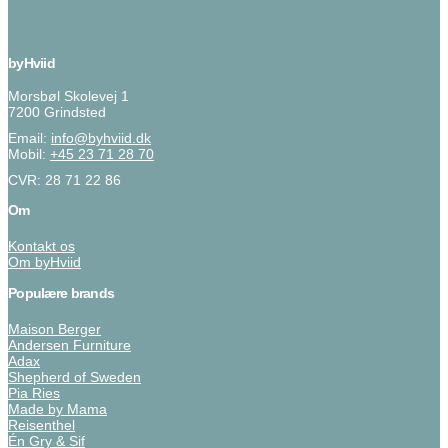
byHviid
Morsbøl Skolevej 1
7200 Grindsted
Email:
info@byhviid.dk
Mobil:
+45 23 71 28 70
CVR: 28 71 22 86
Om
Kontakt os
Om byHviid
Populære brands
Maison Berger
Andersen Furniture
Adax
Shepherd of Sweden
Pia Ries
Made by Mama
Reisenthel
Én Gry & Sif