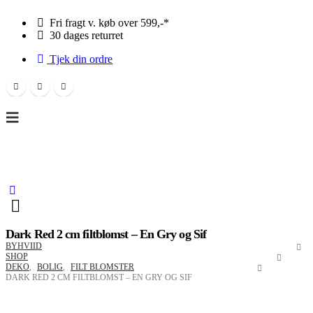
Fri fragt v. køb over 599,-*
30 dages returret
Tjek din ordre
0
0
Dark Red 2 cm filtblomst – En Gry og Sif
BYHVIID
SHOP
DEKO
,
BOLIG
,
FILT BLOMSTER
DARK RED 2 CM FILTBLOMST – EN GRY OG SIF