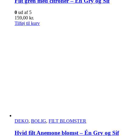
Filt gren med citroner – En Gry og Sif
0
ud af 5
159,00
kr.
Tilføj til kurv
DEKO
,
BOLIG
,
FILT BLOMSTER
Hvid filt Anemone blomst – Én Gry og Sif