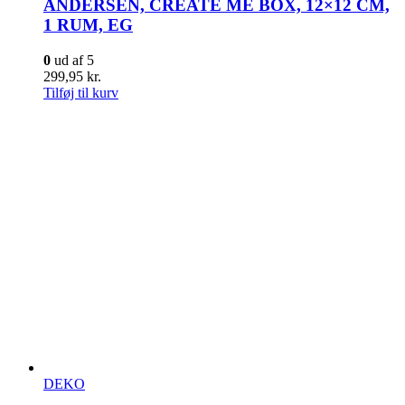
ANDERSEN, CREATE ME BOX, 12×12 CM,
1 RUM, EG
0
ud af 5
299,95
kr.
Tilføj til kurv
DEKO