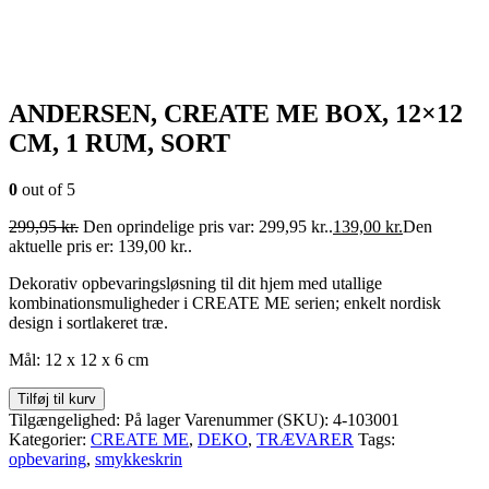
ANDERSEN, CREATE ME BOX, 12×12
CM, 1 RUM, SORT
0
out of 5
299,95
kr.
Den oprindelige pris var: 299,95 kr..
139,00
kr.
Den
aktuelle pris er: 139,00 kr..
Dekorativ opbevaringsløsning til dit hjem med utallige
kombinationsmuligheder i CREATE ME serien; enkelt nordisk
design i sortlakeret træ.
Mål: 12 x 12 x 6 cm
Tilføj til kurv
Tilgængelighed:
På lager
Varenummer (SKU):
4-103001
Kategorier:
CREATE ME
,
DEKO
,
TRÆVARER
Tags:
opbevaring
,
smykkeskrin