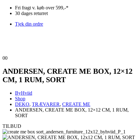
Fri fragt v. køb over 599,-*
30 dages returret
Tjek din ordre
0
0
ANDERSEN, CREATE ME BOX, 12×12
CM, 1 RUM, SORT
ByHviid
Shop
DEKO
,
TRÆVARER
,
CREATE ME
ANDERSEN, CREATE ME BOX, 12×12 CM, 1 RUM,
SORT
TILBUD