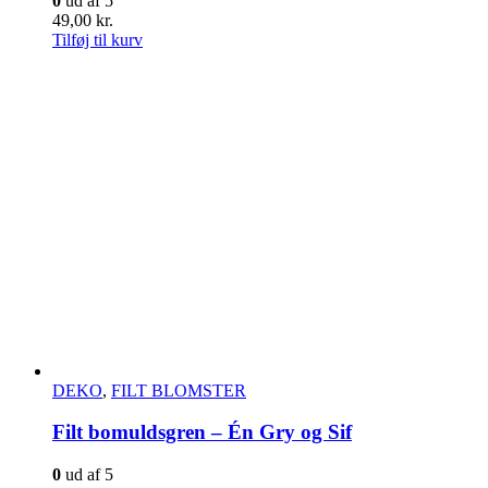
0
ud af 5
49,00
kr.
Tilføj til kurv
DEKO
,
FILT BLOMSTER
Filt bomuldsgren – Én Gry og Sif
0
ud af 5