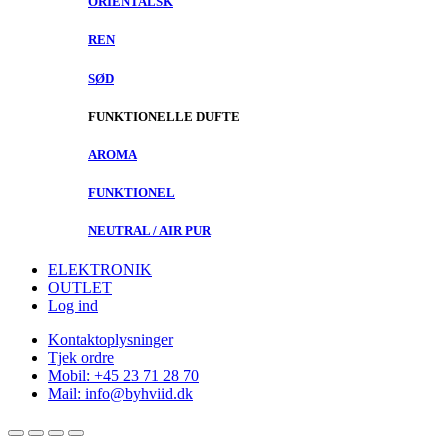
ORIENTALSK
REN
SØD
FUNKTIONELLE DUFTE
AROMA
FUNKTIONEL
NEUTRAL / AIR PUR
ELEKTRONIK
OUTLET
Log ind
Kontaktoplysninger
Tjek ordre
Mobil: +45 23 71 28 70
Mail: info@byhviid.dk