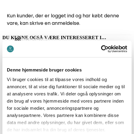
Kun kunder, der er logget ind og har købt denne
vare, kan skrive en anmeldelse.
DU KUNNE OGSÅ VÆRE INTERESSERET I…
Denne hjemmeside bruger cookies
Vi bruger cookies til at tilpasse vores indhold og
annoncer, til at vise dig funktioner til sociale medier og til
at analysere vores trafik. Vi deler også oplysninger om
din brug af vores hjemmeside med vores partnere inden
TER
DEKO
,
FILT BLOMSTER
DEKO
,
BOLIG
,
FILT
for sociale medier, annonceringspartnere og
BLOMSTER
analysepartnere. Vores partnere kan kombinere disse
if
Filt gren røde bær – En Gry og
Sif
Havblå filt Anemone blomst –
data med andre oplysninger, du har givet dem, eller som
Én Gry og Sif
de har indsamlet fra din brug af deres tjenester.