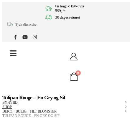
Fri fragt v. køb over
599,-*
30 dages returret
Tjek din ordre
0
Tulipan Rouge – En Gry og Sif
BYHVIID
SHOP
DEKO
,
BOLIG
,
FILT BLOMSTER
TULIPAN ROUGE – EN GRY OG SIF