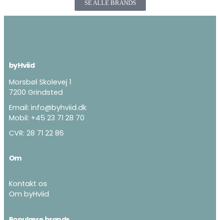
SE ALLE BRANDS
byHviid
Morsbøl Skolevej 1
7200 Grindsted
Email:
info@byhviid.dk
Mobil:
+45 23 71 28 70
CVR: 28 71 22 86
Om
Kontakt os
Om byHviid
Populære brands