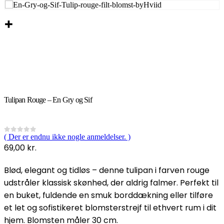
Tulipan Rouge – En Gry og Sif
( Der er endnu ikke nogle anmeldelser. )
0
out of 5
69,00
kr.
Blød, elegant og tidløs – denne tulipan i farven rouge
udstråler klassisk skønhed, der aldrig falmer. Perfekt til
en buket, fuldende en smuk borddækning eller tilføre
et let og sofistikeret blomsterstrejf til ethvert rum i dit
hjem. Blomsten måler 30 cm.