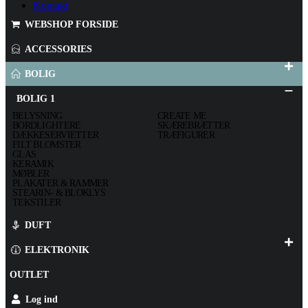
Kontakt
WEBSHOP FORSIDE
ACCESSORIES
BOLIG
BOLIG 1
BELYSNING
CREATE ME
BORDLIGHTERE
SKÆREBRÆTTER
DÆKKESERVIETTER
TRÆFIGURER
FILT BLOMSTER
GLAS
KERAMIK
MØBLER
PLAKATER & RAMMER
STEARIN- & BLOKLYS
TEKSTILER
DUFT
ELEKTRONIK
OUTLET
Log ind