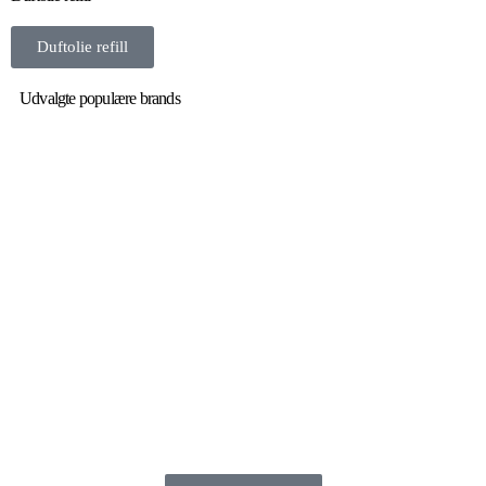
Duftolie refill
Udvalgte populære brands