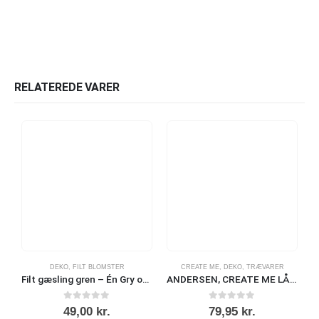
RELATEREDE VARER
DEKO
,
FILT BLOMSTER
CREATE ME
,
DEKO
,
TRÆVARER
Filt gæsling gren – Én Gry og Sif
ANDERSEN, CREATE ME LÅG, 6 x 12 CM, SORT
0
ud af 5
0
ud af 5
49,00
kr.
79,95
kr.