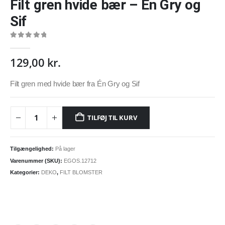
Filt gren hvide bær – En Gry og
Sif
0
out of 5
129,00
kr.
Filt gren med hvide bær fra Én Gry og Sif
TILFØJ TIL KURV
Tilgængelighed:
På lager
Varenummer (SKU):
EGOS.12712
Kategorier:
DEKO
,
FILT BLOMSTER