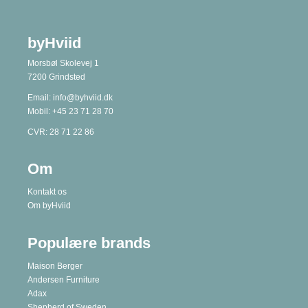
byHviid
Morsbøl Skolevej 1
7200 Grindsted
Email:
info@byhviid.dk
Mobil:
+45 23 71 28 70
CVR: 28 71 22 86
Om
Kontakt os
Om byHviid
Populære brands
Maison Berger
Andersen Furniture
Adax
Shepherd of Sweden