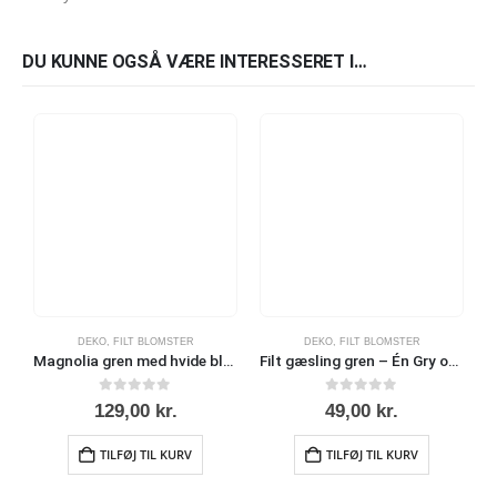
DU KUNNE OGSÅ VÆRE INTERESSERET I…
DEKO
,
FILT BLOMSTER
DEKO
,
FILT BLOMSTER
Magnolia gren med hvide blomster – Én Gry og Sif
Filt gæsling gren – Én Gry og Sif
0
ud af 5
0
ud af 5
129,00
kr.
49,00
kr.
TILFØJ TIL KURV
TILFØJ TIL KURV