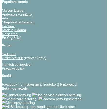
Populære brands
Maison Berger
Andersen Furniture
Adax
Shepherd of Sweden
Pia Ries
Made by Mama
Reisenthel
Én Gry & Sif
Konto
Se konto
Ordre historik
(kræver konto)
Handelsbetingelser
Privatlivspolitik
Social
Facebook-f
Instagram
Youtube
Pinterest
Betalingsmetoder