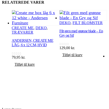
RELATEREDE VARER
DEKO
,
FILT BLOMSTER
CREATE ME
,
DEKO
,
Filt gren med grønne blade – En
TRÆVARER
Gry og Sif
ANDERSEN, CREATE ME
LÅG, 6 x 12 CM, HVID
129,00
kr.
0
ud af 5
Tilføj til kurv
79,95
kr.
0
ud af 5
Tilføj til kurv
F
8
0