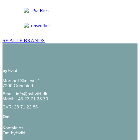
SE ALLE BRANDS
byHviid
Morsbøl Skolevej 1
7200 Grindsted
Email:
info@byhviid.dk
Mobil:
+45 23 71 28 70
CVR: 28 71 22 86
Om
Kontakt os
Om byHviid