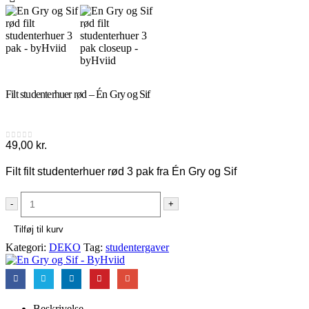
Filt studenterhuer rød – Én Gry og Sif
49,00
kr.
0
out of 5
Filt filt studenterhuer rød 3 pak fra Én Gry og Sif
-
+
Tilføj til kurv
Kategori:
DEKO
Tag:
studentergaver
Beskrivelse