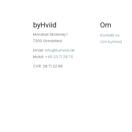
byHviid
Om
Morsbøl Skolevej 1
Kontakt os
7200 Grindsted
Om byHviid
Email:
info@byhviid.dk
Mobil:
+45 23 71 28 70
CVR: 28 71 22 86