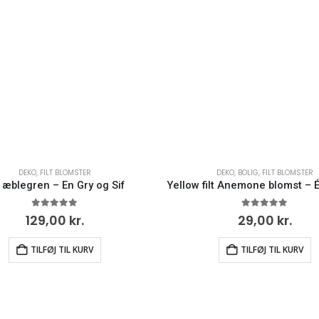
DEKO
,
FILT BLOMSTER
DEKO
,
BOLIG
,
FILT BLOMSTER
t æblegren – En Gry og Sif
0
ud af 5
0
ud af 5
129,00
kr.
29,00
kr.
TILFØJ TIL KURV
TILFØJ TIL KURV