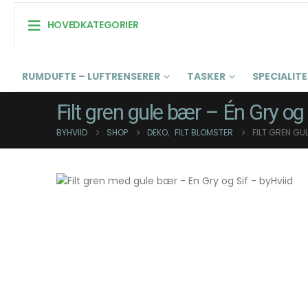
HOVEDKATEGORIER
RUMDUFTE – LUFTRENSERER
TASKER
SPECIALIT
Filt gren gule bær – Én Gry og 
BYHVIID
SHOP
DEKO
,
FILT BLOMSTER
FILT GREN GU