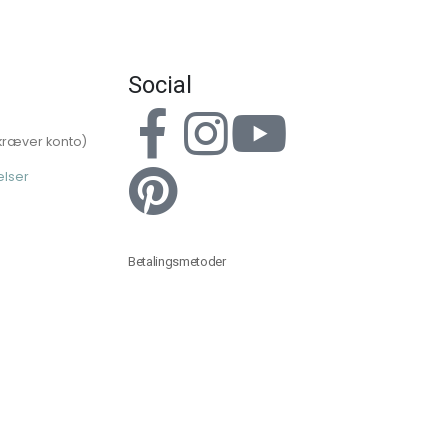
Social
kræver konto)
elser
Betalingsmetoder