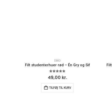
DEKO
Filt studenterhuer rød – Én Gry og Sif
Fil
0
ud af 5
49,00
kr.
TILFØJ TIL KURV