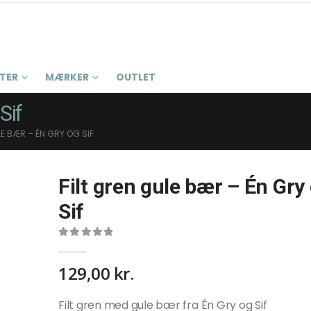
ETER
MÆRKER
OUTLET
Sif
LE BÆR – ÉN GRY OG SIF
Filt gren gule bær – Én Gry
Sif
0
out of 5
129,00
kr.
Filt gren med gule bær fra Én Gry og Sif