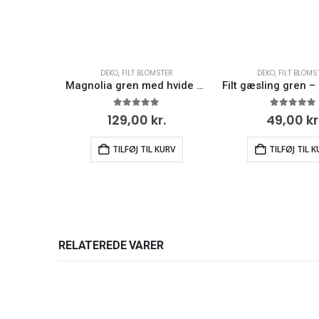
DEKO
,
FILT BLOMSTER
DEKO
,
FILT BLOMS
Magnolia gren med hvide blomster – Én Gry og Sif
0
ud af 5
0
ud af 5
129,00
kr.
49,00
kr
TILFØJ TIL KURV
TILFØJ TIL 
RELATEREDE VARER