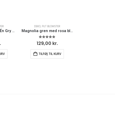
TER
DEKO
,
FILT BLOMSTER
Filt gæsling gren – Én Gry og Sif
Magnolia gren med rosa blomster – Én Gry og Sif
0
ud af 5
.
129,00
kr.
KURV
TILFØJ TIL KURV