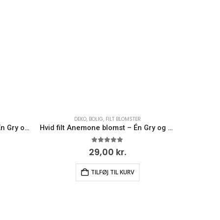
DEKO
,
BOLIG
,
FILT BLOMSTER
Yellow filt Anemone blomst – Én Gry og Sif
Hvid filt Anemone blomst – Én Gry og Sif
Flo
0
ud af 5
29,00
kr.
TILFØJ TIL KURV