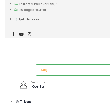
Fri fragt v. køb over 599,-*
30 dages returret
Tjek din ordre
Velkommen
Konto
Tilbud