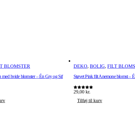
LT BLOMSTER
DEKO
,
BOLIG
,
FILT BLOM
 med hvide blomster – Én Gry og Sif
Støvet Pink filt Anemone blomst – É
29,00
kr.
0
ud af 5
kurv
Tilføj til kurv