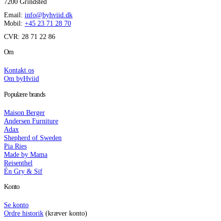
7200 Grindsted
Email:
info@byhviid.dk
Mobil:
+45 23 71 28 70
CVR: 28 71 22 86
Om
Kontakt os
Om byHviid
Populære brands
Maison Berger
Andersen Furniture
Adax
Shepherd of Sweden
Pia Ries
Made by Mama
Reisenthel
Én Gry & Sif
Konto
Se konto
Ordre historik
(kræver konto)