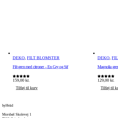
DEKO
,
FILT BLOMSTER
DEKO
,
FI
Filt gren med citroner – En Gry og Sif
Magnolia gren
159,00
kr.
129,00
kr.
0
ud af 5
0
ud af 5
Tilføj til kurv
Tilføj til 
byHviid
Morsbøl Skolevej 1