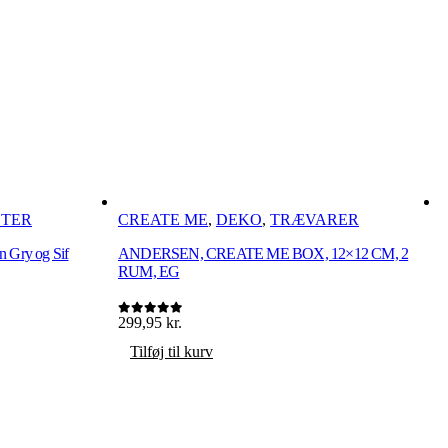
STER
CREATE ME
,
DEKO
,
TRÆVARER
n Gry og Sif
ANDERSEN, CREATE ME BOX, 12×12 CM, 2
F
RUM, EG
8
0
299,95
kr.
0
ud af 5
Tilføj til kurv