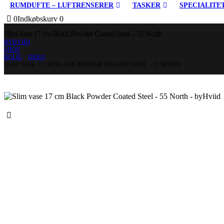
RUMDUFTE – LUFTRENSERER
TASKER
SPECIALITE
0
Indkøbskurv
0
Slim Vase 17 cm Black Powder Coated Steel – 55 North
BYHVIID
SHOP
BOLIG
,
DEKO
SLIM VASE 17 CM BLACK POWDER COATED STEEL – 55 NORTH