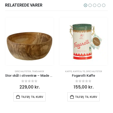
RELATEREDE VARER
KAFFE
,
KAFFE & TE
,
SPECIALITETER
OLIER & BALSAMICO
,
SPECIALITETER
Fogarolli Kaffe
Balsamico fra Modena – Made by Mama
0
ud af 5
0
ud af 5
155,00
kr.
209,00
kr.
TILFØJ TIL KURV
TILFØJ TIL KURV