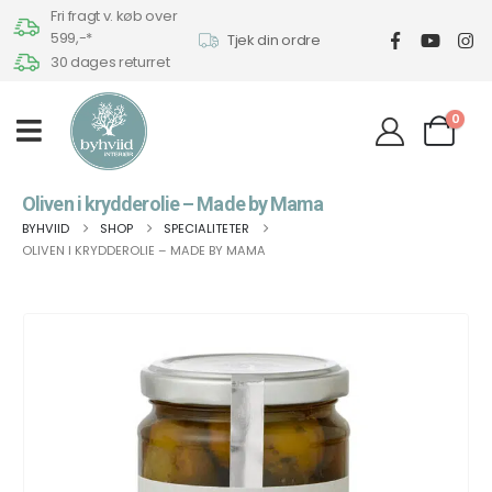
Fri fragt v. køb over
599,-*
Tjek din ordre
30 dages returret
0
Oliven i krydderolie – Made by Mama
BYHVIID
SHOP
SPECIALITETER
OLIVEN I KRYDDEROLIE – MADE BY MAMA