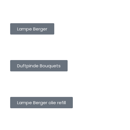
LAMPE BERGER
Lampe Berger
DUFTPINDE BOUQUETS
Duftpinde Bouquets
LAMPE BERGER OLIE REFILL
Lampe Berger olie refill
DUFTOLIE REFILL