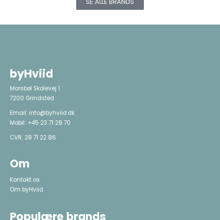
SE ALLE BRANDS
byHviid
Morsbøl Skolevej 1
7200 Grindsted
Email:
info@byhviid.dk
Mobil:
+45 23 71 28 70
CVR: 28 71 22 86
Om
Kontakt os
Om byHviid
Populære brands