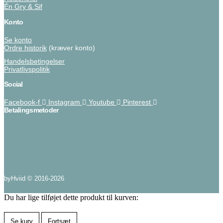
Én Gry & Sif
Konto
Se konto
Ordre historik
(kræver konto)
Handelsbetingelser
Privatlivspolitik
Social
Facebook-f
Instagram
Youtube
Pinterest
Betalingsmetoder
byHviid © 2016-2026
Du har lige tilføjet dette produkt til kurven:
Se kurv
Fortsæt