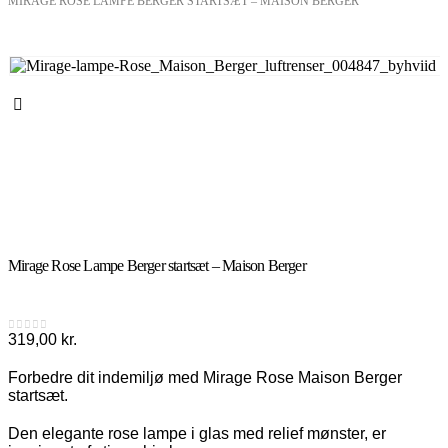
MIRAGE ROSE LAMPE BERGER STARTSÆT – MAISON BERGER
Mirage Rose Lampe Berger startsæt – Maison Berger
319,00
kr.
0
out of 5
Forbedre dit indemiljø med Mirage Rose Maison Berger
startsæt.
Den elegante rose lampe i glas med relief mønster, er