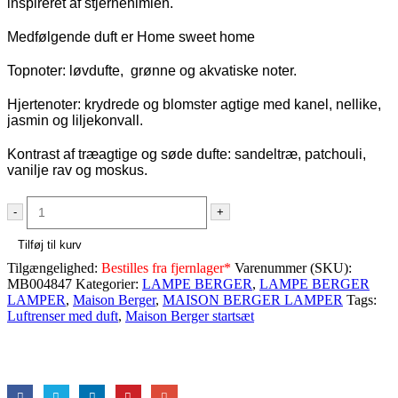
inspireret af stjernehimlen.
Medfølgende duft er Home sweet home
Topnoter: løvdufte, grønne og akvatiske noter.
Hjertenoter: krydrede og blomster agtige med kanel, nellike,
jasmin og liljekonvall.
Kontrast af træagtige og søde dufte: sandeltræ, patchouli,
vanilje rav og moskus.
-
+
Tilføj til kurv
Tilgængelighed:
Bestilles fra fjernlager*
Varenummer (SKU):
MB004847
Kategorier:
LAMPE BERGER
,
LAMPE BERGER
LAMPER
,
Maison Berger
,
MAISON BERGER LAMPER
Tags:
Luftrenser med duft
,
Maison Berger startsæt