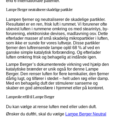
end 6 internationale patenter.
Lampe Berger neutraliserer skadelige partikler
Lampen fjerner og neutraliserer de skadelige partikler.
Resultatet er en ren, frisk luft i rummet. Vi forurener ofte
ubevist luften i rummene omkring os med stearinlys, by-
forurening, elektroniske devises, madlavning osv. Dette
efterlader masser af små skadelig mikropartikler i luften,
som ikke er sunde for vores luftveje. Disse partikler
fjerner den luftrensende lampe optil 68 % af ved en
ganske simple katalytisk forbrænding. Og efterlader
luften omkring frisk og behagelig at indånde igen.
Lampe Berger’s dokumenterede virkning ved hjælp den
katalytiske brænder er unik også for denne Lampe
Berger. Den renser luften for flere kemikalier, den fjerner
dårlig lugt, og tilfører i stedet – helt uden røg eller damp.
Med en behagelig duft der stimulerer sanserne og
skaber en god atmosfære i hjemmet eller på kontoret.
Lampeolie refill til Lampe Berger
Du kan vælge at rense luften med eller uden duft.
Ønsker du duftfri, skal du vælge
Lampe Berger Neutral