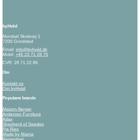
byHviid
Morsbøl Skolevej 1
7200 Grindsted
Email:
info@byhviid.dk
Mobil:
+45 23 71 28 70
CVR: 28 71 22 86
Om
Kontakt os
Om byHviid
Populære brands
Maison Berger
Andersen Furniture
Adax
Shepherd of Sweden
Pia Ries
Made by Mama
Reisenthel