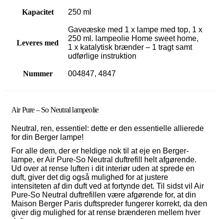
Kapacitet
250 ml
Gaveæske med 1 x lampe med top, 1 x
250 ml. lampeolie Home sweet home,
Leveres med
1 x katalytisk brænder – 1 tragt samt
udførlige instruktion
Nummer
004847, 4847
Air Pure – So Neutral lampeolie
Neutral, ren, essentiel: dette er den essentielle allierede
for din Berger lampe!
For alle dem, der er heldige nok til at eje en Berger-
lampe, er Air Pure-So Neutral duftrefill helt afgørende.
Ud over at rense luften i dit interiør uden at sprede en
duft, giver det dig også mulighed for at justere
intensiteten af din duft ved at fortynde det. Til sidst vil Air
Pure-So Neutral duftrefillen være afgørende for, at din
Maison Berger Paris duftspreder fungerer korrekt, da den
giver dig mulighed for at rense brænderen mellem hver