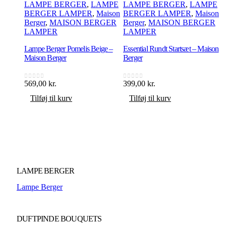
LAMPE BERGER
,
LAMPE
LAMPE BERGER
,
LAMPE
BERGER LAMPER
,
Maison
BERGER LAMPER
,
Maison
Berger
,
MAISON BERGER
Berger
,
MAISON BERGER
B
LAMPER
LAMPER
Lampe Berger Pomelis Beige –
Essential Rundt Startsæt – Maison
L
Maison Berger
Berger
M
569,00
kr.
399,00
kr.
4
0
ud af 5
0
ud af 5
0
Tilføj til kurv
Tilføj til kurv
LAMPE BERGER
Lampe Berger
DUFTPINDE BOUQUETS