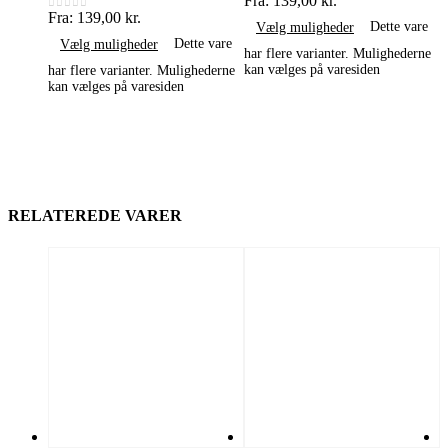
Fra:
139,00
kr.
F
0
ud af 5
0
Fra:
139,00
kr.
0
ud af 5
Dette vare
Vælg muligheder
Dette vare
Vælg muligheder
har flere varianter. Mulighederne
h
kan vælges på varesiden
k
har flere varianter. Mulighederne
kan vælges på varesiden
RELATEREDE VARER