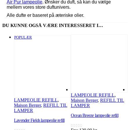
Air Pur lampeolie
. Ønsker du duft, så kan du vælge
mellem vores store duftunivers.
Alle dufte er baseret på æteriske olier.
DU KUNNE OGSÅ VÆRE INTERESSERET I…
POPULÆR
LAMPEOLIE REFILL
,
LAMPEOLIE REFILL
,
Maison Berger
,
REFILL TIL
M
Maison Berger
,
REFILL TIL
LAMPER
LAMPER
Ocean Breeze lampeolie refill
Z
Lavender Fields lampeolie refill