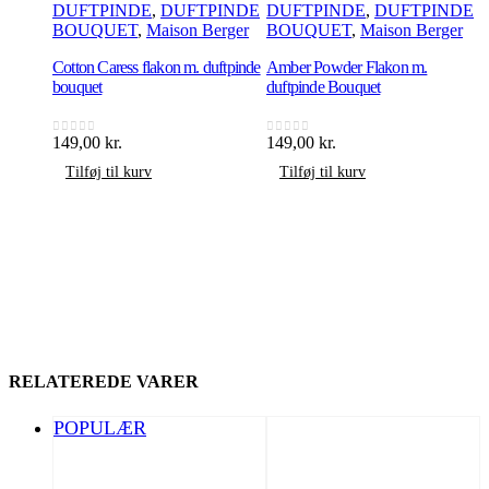
DUFTPINDE
,
DUFTPINDE
DUFTPINDE
,
DUFTPINDE
BOUQUET
,
Maison Berger
BOUQUET
,
Maison Berger
Cotton Caress flakon m. duftpinde
Amber Powder Flakon m.
C
bouquet
duftpinde Bouquet
b
149,00
kr.
149,00
kr.
1
0
ud af 5
0
ud af 5
0
Tilføj til kurv
Tilføj til kurv
RELATEREDE VARER
POPULÆR