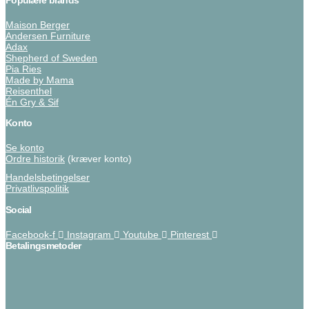
Maison Berger
Andersen Furniture
Adax
Shepherd of Sweden
Pia Ries
Made by Mama
Reisenthel
Én Gry & Sif
Konto
Se konto
Ordre historik
(kræver konto)
Handelsbetingelser
Privatlivspolitik
Social
Facebook-f
Instagram
Youtube
Pinterest
Betalingsmetoder