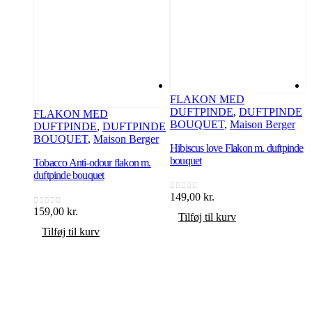
FLAKON MED
DUFTPINDE
,
DUFTPINDE
FLAKON MED
BOUQUET
,
Maison Berger
DUFTPINDE
,
DUFTPINDE
BOUQUET
,
Maison Berger
Hibiscus love Flakon m. duftpinde
V
bouquet
D
Tobacco Anti-odour flakon m.
duftpinde bouquet
149,00
kr.
1
0
ud af 5
0
159,00
kr.
0
ud af 5
Tilføj til kurv
Tilføj til kurv