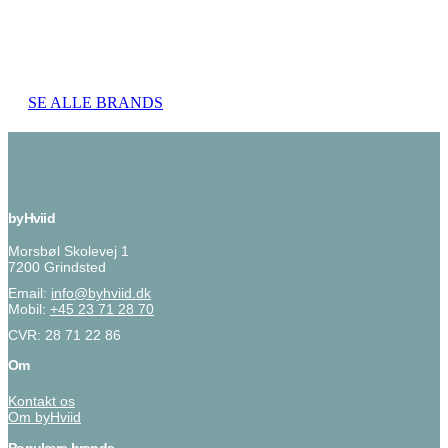
SE ALLE BRANDS
byHviid
Morsbøl Skolevej 1
7200 Grindsted
Email:
info@byhviid.dk
Mobil:
+45 23 71 28 70
CVR: 28 71 22 86
Om
Kontakt os
Om byHviid
Populære brands