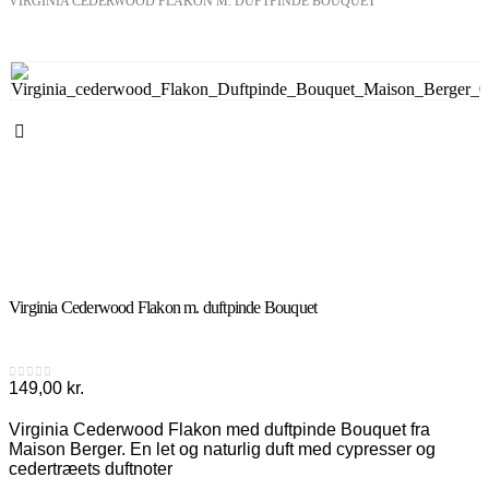
VIRGINIA CEDERWOOD FLAKON M. DUFTPINDE BOUQUET
Virginia Cederwood Flakon m. duftpinde Bouquet
149,00
kr.
0
out of 5
Virginia Cederwood Flakon med duftpinde Bouquet fra
Maison Berger. En let og naturlig duft med cypresser og
cedertræets duftnoter