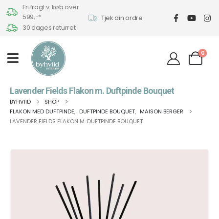
Fri fragt v. køb over
599,-*
Tjek din ordre
30 dages returret
0
Lavender Fields Flakon m. Duftpinde Bouquet
BYHVIID
SHOP
FLAKON MED DUFTPINDE
,
DUFTPINDE BOUQUET
,
MAISON BERGER
LAVENDER FIELDS FLAKON M. DUFTPINDE BOUQUET