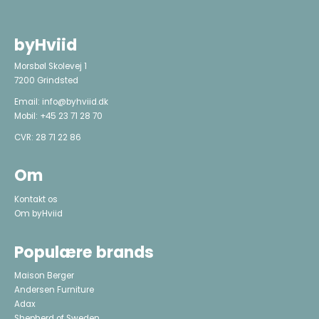
byHviid
Morsbøl Skolevej 1
7200 Grindsted
Email:
info@byhviid.dk
Mobil:
+45 23 71 28 70
CVR: 28 71 22 86
Om
Kontakt os
Om byHviid
Populære brands
Maison Berger
Andersen Furniture
Adax
Shepherd of Sweden