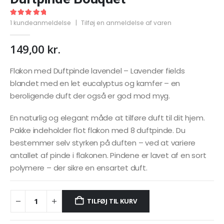
5.00
out of 5
1
kundeanmeldelse
|
Tilføj en anmeldelse af varen
149,00
kr.
Flakon med Duftpinde lavendel – Lavender fields
blandet med en let eucalyptus og kamfer – en
beroligende duft der også er god mod myg.
En naturlig og elegant måde at tilføre duft til dit hjem.
Pakke indeholder flot flakon med 8 duftpinde. Du
bestemmer selv styrken på duften – ved at variere
antallet af pinde i flakonen. Pindene er lavet af en sort
polymere – der sikre en ensartet duft.
TILFØJ TIL KURV