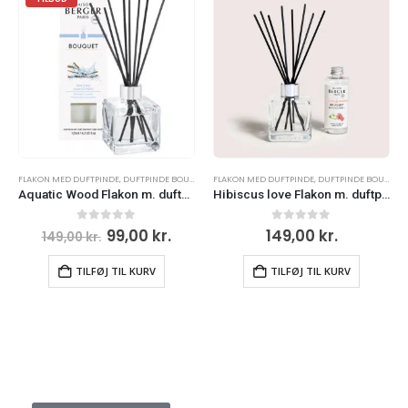
,
FLAKON MED DUFTPINDE
MAISON BERGER
,
DUFTPINDE BOUQUET
,
FLAKON MED DUFTPINDE
MAISON BERGER
,
DUFTPINDE BOUQUET
Aquatic Wood Flakon m. duftpinde bouquet
Hibiscus love Flakon m. duftpinde bouquet
0
ud af 5
0
ud af 5
99,00
kr.
149,00
kr.
149,00
kr.
TILFØJ TIL KURV
TILFØJ TIL KURV
LAMPE BERGER