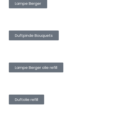
Lampe Berger
DUFTPINDE BOUQUETS
Duftpinde Bouquets
LAMPE BERGER OLIE REFILL
Lampe Berger olie refill
DUFTOLIE REFILL
Duftolie refill