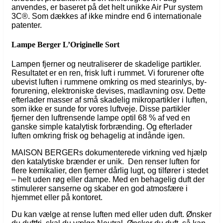
anvendes, er baseret på det helt unikke Air Pur system
3C®. Som dækkes af ikke mindre end 6 internationale
patenter.
Lampe Berger L’Originelle Sort
Lampen fjerner og neutraliserer de skadelige partikler.
Resultatet er en ren, frisk luft i rummet. Vi forurener ofte
ubevist luften i rummene omkring os med stearinlys, by-
forurening, elektroniske devises, madlavning osv. Dette
efterlader masser af små skadelig mikropartikler i luften,
som ikke er sunde for vores luftveje. Disse partikler
fjerner den luftrensende lampe optil 68 % af ved en
ganske simple katalytisk forbrænding. Og efterlader
luften omkring frisk og behagelig at indånde igen.
MAISON BERGERs dokumenterede virkning ved hjælp
den katalytiske brænder er unik. Den renser luften for
flere kemikalier, den fjerner dårlig lugt, og tilfører i stedet
– helt uden røg eller dampe. Med en behagelig duft der
stimulerer sanserne og skaber en god atmosfære i
hjemmet eller på kontoret.
Du kan vælge at rense luften med eller uden duft. Ønsker