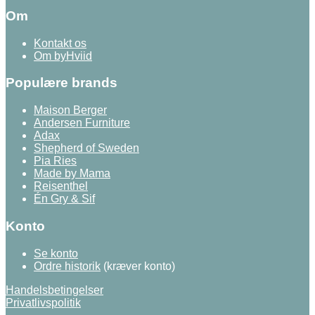
Om
Kontakt os
Om byHviid
Populære brands
Maison Berger
Andersen Furniture
Adax
Shepherd of Sweden
Pia Ries
Made by Mama
Reisenthel
Én Gry & Sif
Konto
Se konto
Ordre historik
(kræver konto)
Handelsbetingelser
Privatlivspolitik