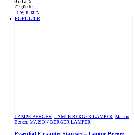
0
ud af 5
719,00
kr.
Tilføj til kurv
POPULÆR
LAMPE BERGER
,
LAMPE BERGER LAMPER
,
Maison
Berger
,
MAISON BERGER LAMPER
Essential Firkantet Startsæt – Lampe Berger