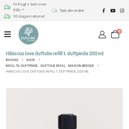
Fri fragt v. køb over
599,-*
Tjek din ordre
30 dages returret
0
Hibiscus love duftolie refill t. duftpinde 200 ml
BYHVIID
SHOP
REFILL TIL DUFTPINDE
,
DUFTOLIE REFILL
,
MAISON BERGER
HIBISCUS LOVE DUFTOLIE REFILL T. DUFTPINDE 200 ML