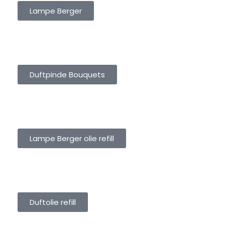
Lampe Berger
DUFTPINDE BOUQUETS
Duftpinde Bouquets
LAMPE BERGER OLIE REFILL
Lampe Berger olie refill
DUFTOLIE REFILL
Duftolie refill