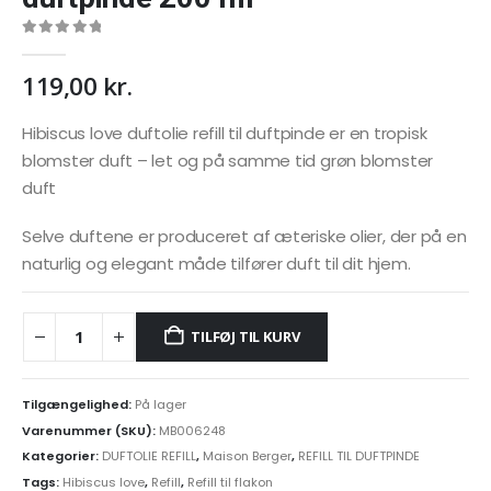
0
out of 5
119,00
kr.
Hibiscus love duftolie refill til duftpinde er en tropisk
blomster duft – let og på samme tid grøn blomster
duft
Selve duftene er produceret af æteriske olier, der på en
naturlig og elegant måde tilfører duft til dit hjem.
TILFØJ TIL KURV
Tilgængelighed:
På lager
Varenummer (SKU):
MB006248
Kategorier:
DUFTOLIE REFILL
,
Maison Berger
,
REFILL TIL DUFTPINDE
Tags:
Hibiscus love
,
Refill
,
Refill til flakon