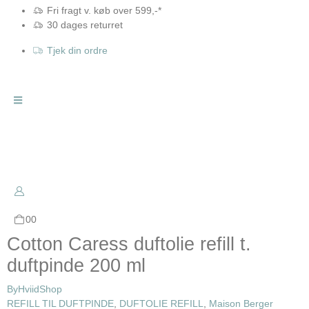
Fri fragt v. køb over 599,-*
30 dages returret
Tjek din ordre
0
0
Cotton Caress duftolie refill t.
duftpinde 200 ml
ByHviid
Shop
REFILL TIL DUFTPINDE
,
DUFTOLIE REFILL
,
Maison Berger