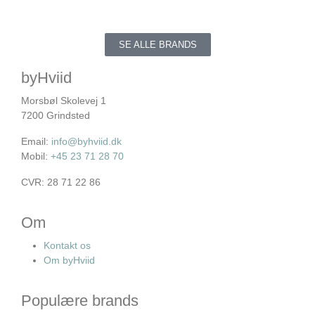
SE ALLE BRANDS
byHviid
Morsbøl Skolevej 1
7200 Grindsted
Email:
info@byhviid.dk
Mobil:
+45 23 71 28 70
CVR: 28 71 22 86
Om
Kontakt os
Om byHviid
Populære brands