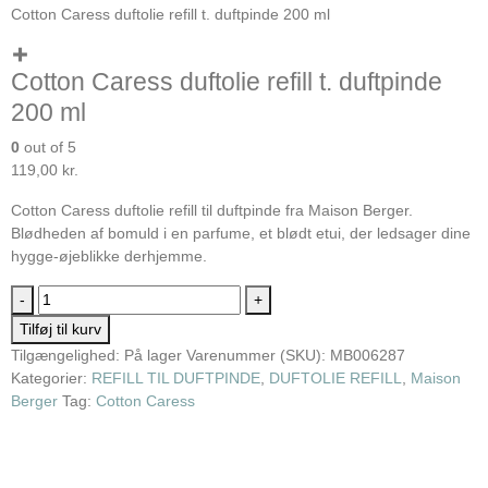
Cotton Caress duftolie refill t. duftpinde 200 ml
Cotton Caress duftolie refill t. duftpinde
200 ml
0
out of 5
119,00
kr.
Cotton Caress duftolie refill til duftpinde fra Maison Berger.
Blødheden af bomuld i en parfume, et blødt etui, der ledsager dine
hygge-øjeblikke derhjemme.
-
+
Tilføj til kurv
Tilgængelighed:
På lager
Varenummer (SKU):
MB006287
Kategorier:
REFILL TIL DUFTPINDE
,
DUFTOLIE REFILL
,
Maison
Berger
Tag:
Cotton Caress