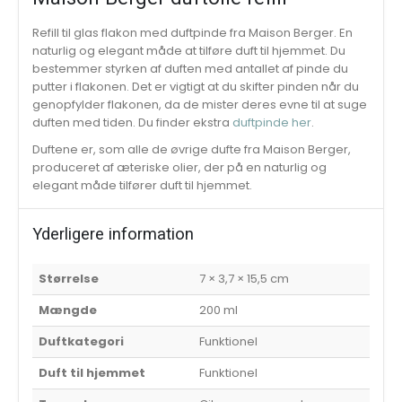
Refill til glas flakon med duftpinde fra Maison Berger. En
naturlig og elegant måde at tilføre duft til hjemmet. Du
bestemmer styrken af duften med antallet af pinde du
putter i flakonen. Det er vigtigt at du skifter pinden når du
genopfylder flakonen, da de mister deres evne til at suge
duften med tiden. Du finder ekstra
duftpinde her
.
Duftene er, som alle de øvrige dufte fra Maison Berger,
produceret af æteriske olier, der på en naturlig og
elegant måde tilfører duft til hjemmet.
Yderligere information
Størrelse
7 × 3,7 × 15,5 cm
Mængde
200 ml
Duftkategori
Funktionel
Duft til hjemmet
Funktionel