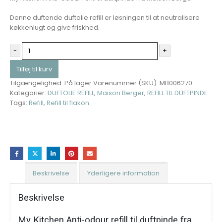
Denne duftende duftolie refill er løsningen til at neutralisere
køkkenlugt og give friskhed.
-
+
Tilføj til kurv
Tilgængelighed:
På lager
Varenummer (SKU):
MB006270
Kategorier:
DUFTOLIE REFILL
,
Maison Berger
,
REFILL TIL DUFTPINDE
Tags:
Refill
,
Refill til flakon
Beskrivelse
Yderligere information
Beskrivelse
My Kitchen Anti-odour refill til duftpinde fra