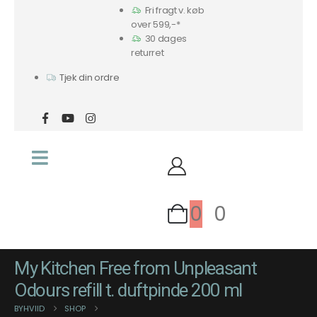
Fri fragt v. køb
over 599,-*
30 dages
returret
Tjek din ordre
0
0
My Kitchen Free from Unpleasant
Odours refill t. duftpinde 200 ml
BYHVIID
SHOP