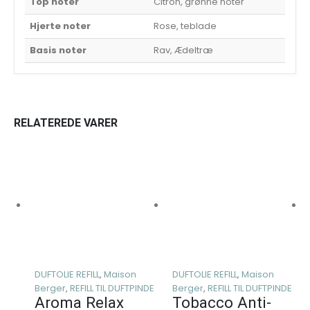
Top noter
Citron, grønne noter
Hjerte noter
Rose, teblade
Basis noter
Rav, Ædeltræ
RELATEREDE VARER
DUFTOLIE REFILL
,
Maison
DUFTOLIE REFILL
,
Maison
Berger
,
REFILL TIL DUFTPINDE
Berger
,
REFILL TIL DUFTPINDE
Aroma Relax
Tobacco Anti-