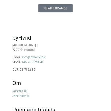
SE ALLE BRANDS
byHviid
Morsbøl Skolevej 1
7200 Grindsted
Email:
info@byhviid.dk
Mobil:
+45 23 71 28 70
CVR: 28 71 22 86
Om
Kontakt os
Om byHviid
Populære brands