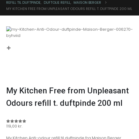
REFILL TIL DUFTPINDE
,
DUFTOLIE REFILL
,
MAISON BERGER
MY KITCHEN FREE FROM UNPLEASANT ODOURS REFILL T. DUFTPINDE 200 ML
My Kitchen Free from Unpleasant
Odours refill t. duftpinde 200 ml
119,00
kr.
0
out of 5
My Kitchen Anti-odour refill til duftpinde fra Maison Berger