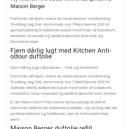
Maison Berger
Parfumér dit hjem, mens du neutraliserer madlavning
(hvidløg, løg, fisk, ammoniak osv.) Med denne 200 ml
genopfyldning til duftende buket med noter af basilikum,
Madarin, lavendel og ædle træsorter til et frisk og
blomstret miljø.
Fjern dårlig lugt med Kitchen Anti-
odour duftolie
Fjern dårlig lugt i dit køkken – Frisk og blomstret.
Parfumér dit hjem, mens du neutraliserer madlavning
(hvidløg, løg, fisk, ammoniak osv.) Med denne 200 ml
duftolie refill til duftpinde buket med noter af basilikum,
mandarin, rose, lavendel og ædle træsorter som amber.
Er din flakon tom? Prøv vores store udvalg af duft til
hjemmet refills til de duftende buketter, og opdag alle de
positive følelser og funktioner, der er forbundet med
dem.
Maison Berger duftolie refill