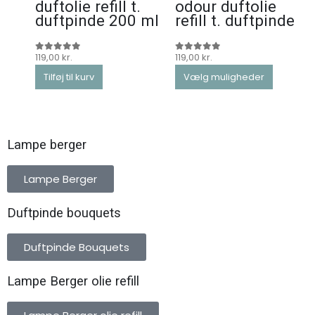
duftolie refill t.
odour duftolie
duftpinde 200 ml
refill t. duftpinde
119,00
kr.
119,00
kr.
0
ud af 5
0
ud af 5
Tilføj til kurv
Vælg muligheder
Lampe berger
Lampe Berger
Duftpinde bouquets
Duftpinde Bouquets
Lampe Berger olie refill