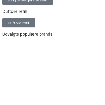
Lampe Berger olie refill
Duftolie refill
Duftolie refill
Udvalgte populære brands