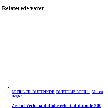
Relaterede varer
REFILL TIL DUFTPINDE
,
DUFTOLIE REFILL
,
Maison
Berger
Zest of Verbena duftolie refill t. duftpinde 200