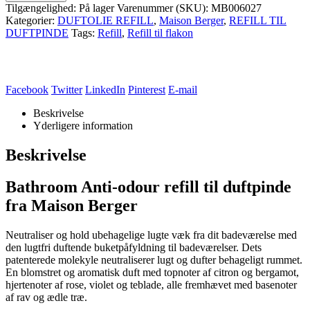
Tilgængelighed:
På lager
Varenummer (SKU):
MB006027
Kategorier:
DUFTOLIE REFILL
,
Maison Berger
,
REFILL TIL
DUFTPINDE
Tags:
Refill
,
Refill til flakon
Facebook
Twitter
LinkedIn
Pinterest
E-mail
Beskrivelse
Yderligere information
Beskrivelse
Bathroom Anti-odour refill til duftpinde
fra Maison Berger
Neutraliser og hold ubehagelige lugte væk fra dit badeværelse med
den lugtfri duftende buketpåfyldning til badeværelser. Dets
patenterede molekyle neutraliserer lugt og dufter behageligt rummet.
En blomstret og aromatisk duft med topnoter af citron og bergamot,
hjertenoter af rose, violet og teblade, alle fremhævet med basenoter
af rav og ædle træ.