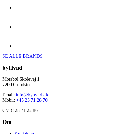
SE ALLE BRANDS
byHviid
Morsbøl Skolevej 1
7200 Grindsted
Email:
info@byhviid.dk
Mobil:
+45 23 71 28 70
CVR: 28 71 22 86
Om
Kontakt os