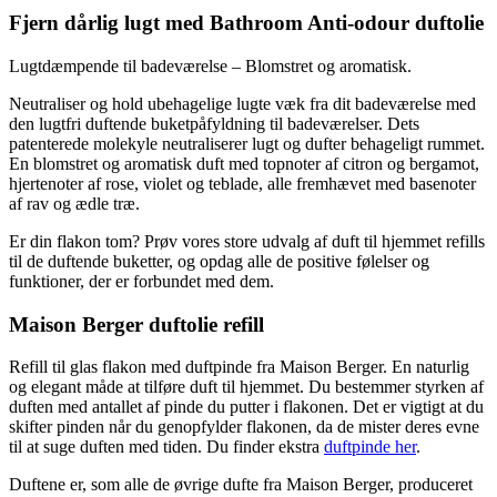
Fjern dårlig lugt med Bathroom Anti-odour duftolie
Lugtdæmpende til badeværelse – Blomstret og aromatisk.
Neutraliser og hold ubehagelige lugte væk fra dit badeværelse med
den lugtfri duftende buketpåfyldning til badeværelser. Dets
patenterede molekyle neutraliserer lugt og dufter behageligt rummet.
En blomstret og aromatisk duft med topnoter af citron og bergamot,
hjertenoter af rose, violet og teblade, alle fremhævet med basenoter
af rav og ædle træ.
Er din flakon tom? Prøv vores store udvalg af duft til hjemmet refills
til de duftende buketter, og opdag alle de positive følelser og
funktioner, der er forbundet med dem.
Maison Berger duftolie refill
Refill til glas flakon med duftpinde fra Maison Berger. En naturlig
og elegant måde at tilføre duft til hjemmet. Du bestemmer styrken af
duften med antallet af pinde du putter i flakonen. Det er vigtigt at du
skifter pinden når du genopfylder flakonen, da de mister deres evne
til at suge duften med tiden. Du finder ekstra
duftpinde her
.
Duftene er, som alle de øvrige dufte fra Maison Berger, produceret