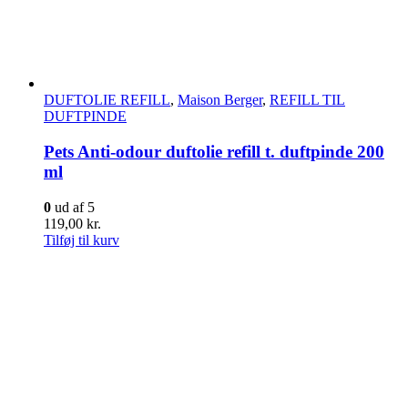
DUFTOLIE REFILL
,
Maison Berger
,
REFILL TIL
DUFTPINDE
Pets Anti-odour duftolie refill t. duftpinde 200
ml
0
ud af 5
119,00
kr.
Tilføj til kurv