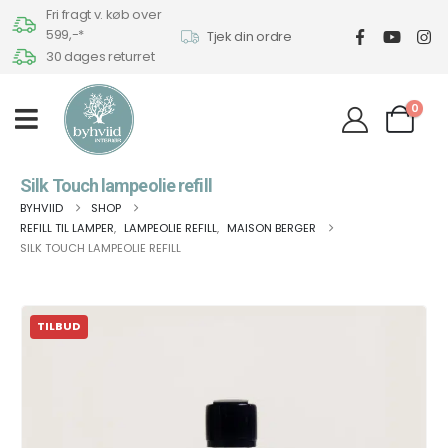
Fri fragt v. køb over
599,-*
Tjek din ordre
30 dages returret
0
Silk Touch lampeolie refill
BYHVIID
SHOP
REFILL TIL LAMPER
,
LAMPEOLIE REFILL
,
MAISON BERGER
SILK TOUCH LAMPEOLIE REFILL
TILBUD