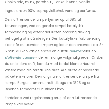
Chokolade, musk, patchouli, Tonka-bønne, vanille
.
Ingredienser: 90% isopropylalkohol, vand og parfume.
Den luftrensende lampe fjerner op til 68% af
forureningen, ved en ganske simpel katalytisk
forbrænding og efterlader luften omkring frisk og
behagelig at indånde igen. Den katalytiske forbrænding
sker, når du tænder lampen og lader den brænde i ca. 3-
5 min. du kan vælge enten en duftfri
neutral
eller en
duftende væske
– der er mange valgmuligheder. Ønsker
du en blidere duft, kan du med fordel blande Neutral
væske med din foretrukne duft. Alle dufte er baserede
på æteriske olier. Den originale luftrensende lampe fra
Lampe Berger stammer helt tilbage fra 1898 og er
løbende forbedret til nutidens krav.
Fordelene ved regelmæssig brug af den luftrensende
lampe kan være: