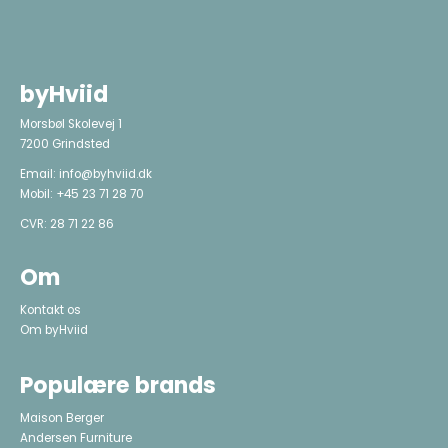
byHviid
Morsbøl Skolevej 1
7200 Grindsted
Email:
info@byhviid.dk
Mobil:
+45 23 71 28 70
CVR: 28 71 22 86
Om
Kontakt os
Om byHviid
Populære brands
Maison Berger
Andersen Furniture