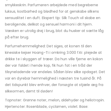
smykkeskrin.
Parfumøren arbejdede med begreberne
luksus, kostbarhed og blødhed for at genskabe silkens
sensualitet i en duft.
Ekspert tip:
Silk Touch vil skabe en
beroligende, delikat og sensuel harmoni i dit hjem.
Væsken er utrolig drøj i brug, blot du husker at sætte låg
på efter brug.
Parfumehemmelighed:
Det siges, at konen til den
kinesiske kejser Hoang-Ti i omkring 3.000 f.Kr. plejede at
drikke te i skyggen af ​​træer. Da hun ville fjerne en kokon
der var faldet i hende kop, fik hun fat i en tråd der
tilsyneladende var endeløs.
Sådan blev silke opdaget. Det
var en dyrebar hemmelighed i næsten tre tusind år.
På
det tidspunkt blev enhver, der forsøgte at stjæle æg fra
silkeormen, dømt til døden!
Topnoter: Grønne noter, melon, aldehyder og heliotropin.
Hjertenoter: Rosenblade, cyclamen, violet. Base: