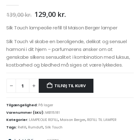
0
out of 5
129,00
kr.
139,00
kr.
Silk Touch lampeolie refill til Maison Berger lamper
Silk Touch vil skabe en beroligende, delikat og sensuel
harmoni i dit hjem – parfumørens ønsker om at
genskabe silkens sensualitet i kombination med
luksus,
kostbarhed og blødhed må siges at være lykkedes.
TILFØJ TIL KURV
Tilgængelighed:
På lager
Varenummer (SKU):
MB115181
Kategorier:
LAMPEOLIE REFILL
,
Maison Berger
,
REFILL TIL LAMPER
Tags:
Refill
,
Rumduft
,
Silk Touch