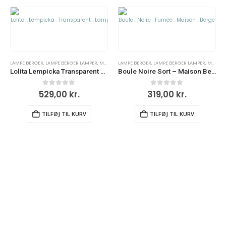
LAMPE BERGER
,
MAISON BERGER LAMPER
,
LAMPE BERGER LAMPER
,
MAISON BERGER
LAMPE BERGER
,
MAISON BERGER LAMPER
,
LAMPE BERGER LAMPER
,
MAISON BERGER
Lolita Lempicka Transparent – Lampe Berger
Boule Noire Sort – Maison Berger
0
ud af 5
0
ud af 5
529,00
kr.
319,00
kr.
TILFØJ TIL KURV
TILFØJ TIL KURV