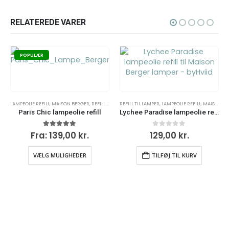
RELATEREDE VARER
POPULÆR
LAMPEOLIE REFILL
,
,
LAMPEOLIE REFILL
MAISON BERGER
,
,
MAISON BERGER
REFILL TIL LAMPER
REFILL TIL LAMPER
,
REFILL TIL LAMPER
,
LAMPEOLIE REFILL
,
MAISON BERGER
Paris Chic lampeolie refill
Lychee Paradise lampeolie refill
5.00
ud af 5
0
ud af 5
Fra:
139,00
kr.
129,00
kr.
VÆLG MULIGHEDER
TILFØJ TIL KURV