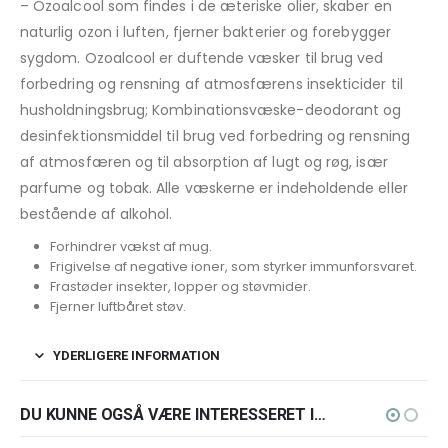
– Ozoalcool som findes i de æteriske olier, skaber en
naturlig ozon i luften, fjerner bakterier og forebygger
sygdom. Ozoalcool er duftende væsker til brug ved
forbedring og rensning af atmosfærens insekticider til
husholdningsbrug; Kombinationsvæske-deodorant og
desinfektionsmiddel til brug ved forbedring og rensning
af atmosfæren og til absorption af lugt og røg, især
parfume og tobak. Alle væskerne er indeholdende eller
bestående af alkohol.
Forhindrer vækst af mug.
Frigivelse af negative ioner, som styrker immunforsvaret.
Frastøder insekter, lopper og støvmider.
Fjerner luftbåret støv.
YDERLIGERE INFORMATION
DU KUNNE OGSÅ VÆRE INTERESSERET I…