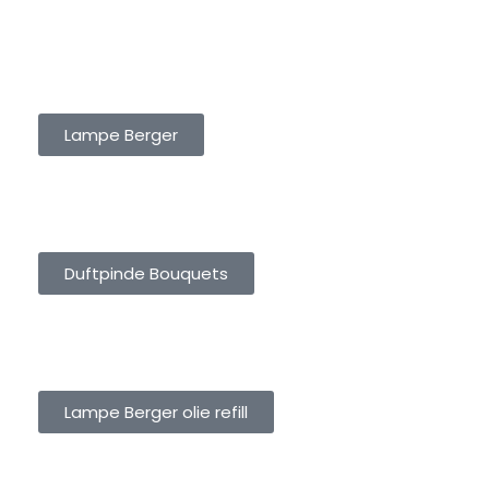
LAMPE BERGER
Lampe Berger
DUFTPINDE BOUQUETS
Duftpinde Bouquets
LAMPE BERGER OLIE REFILL
Lampe Berger olie refill