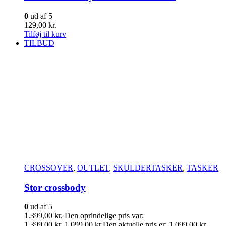
0
ud af 5
129,00
kr.
Tilføj til kurv
TILBUD
CROSSOVER
,
OUTLET
,
SKULDERTASKER
,
TASKER
Stor crossbody
0
ud af 5
1.399,00
kr.
Den oprindelige pris var:
1.399,00 kr..
1.099,00
kr.
Den aktuelle pris er: 1.099,00 kr..