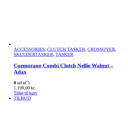
ACCESSORIES
,
CLUTCH TASKER
,
CROSSOVER
,
SKULDERTASKER
,
TASKER
Cormorano Combi Clutch Nellie Walnut –
Adax
0
ud af 5
1.199,00
kr.
Tilføj til kurv
TILBUD