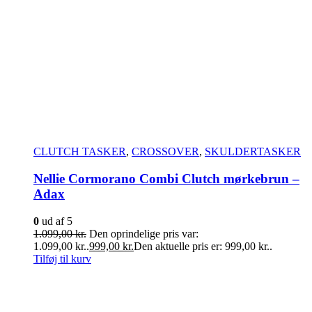
CLUTCH TASKER
,
CROSSOVER
,
SKULDERTASKER
Nellie Cormorano Combi Clutch mørkebrun –
Adax
0
ud af 5
1.099,00
kr.
Den oprindelige pris var:
1.099,00 kr..
999,00
kr.
Den aktuelle pris er: 999,00 kr..
Tilføj til kurv