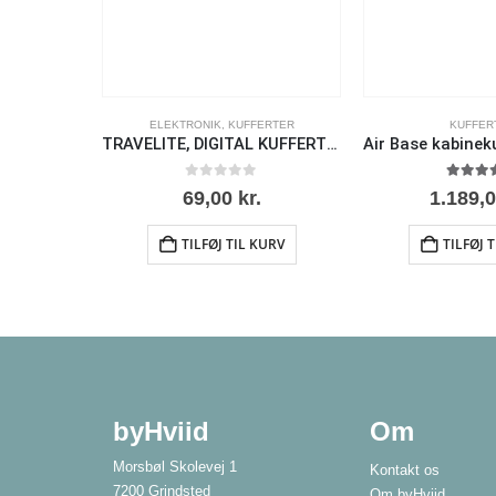
ELEKTRONIK
,
KUFFERTER
KUFFER
TRAVELITE, DIGITAL KUFFERTVÆGT, RØD
0
ud af 5
5.00
ud
69,00
kr.
1.189,
TILFØJ TIL KURV
TILFØJ 
byHviid
Om
Morsbøl Skolevej 1
Kontakt os
7200 Grindsted
Om byHviid