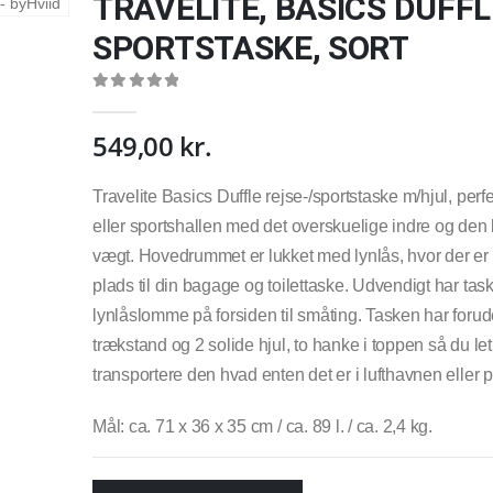
TRAVELITE, BASICS DUFFL
SPORTSTASKE, SORT
0
out of 5
549,00
kr.
Travelite Basics Duffle rejse-/sportstaske m/hjul, perfekt
eller sportshallen med det overskuelige indre og den 
vægt. Hovedrummet er lukket med lynlås, hvor der er
plads til din bagage og toilettaske. Udvendigt har tas
lynlåslomme på forsiden til småting. Tasken har foru
trækstand og 2 solide hjul, to hanke i toppen så du le
transportere den hvad enten det er i lufthavnen eller p
Mål: ca. 71 x 36 x 35 cm / ca. 89 l. / ca. 2,4 kg.