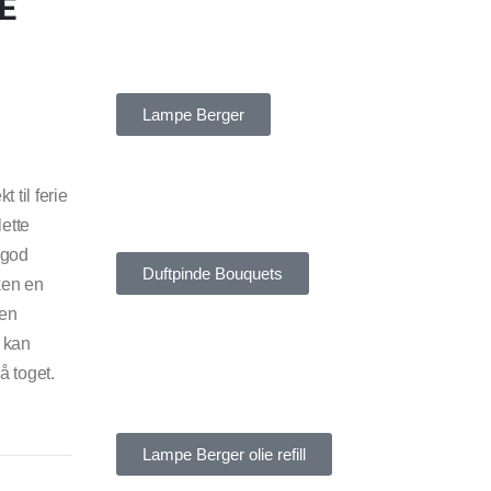
E
LAMPE BERGER
Lampe Berger
 til ferie
DUFTPINDE BOUQUETS
lette
 god
Duftpinde Bouquets
ken en
den
t kan
å toget.
LAMPE BERGER OLIE
REFILL
Lampe Berger olie refill