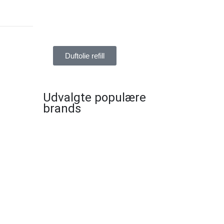
DUFTOLIE REFILL
Duftolie refill
Udvalgte populære
brands