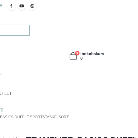
re
Indkøbskurv
0
0
UTLET
RT
 BASICS DUFFLE SPORTSTASKE, SORT