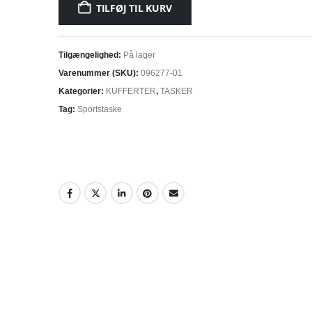
TILFØJ TIL KURV
Tilgængelighed:
På lager
Varenummer (SKU):
096277-01
Kategorier:
KUFFERTER
,
TASKER
Tag:
Sportstaske