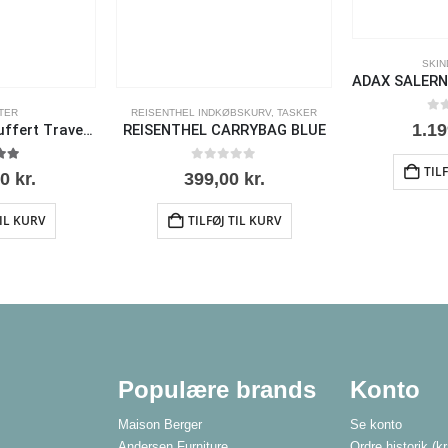
SKIN
TER
REISENTHEL INDKØBSKURV
,
TASKER
0
ud
1.1
Air Base kabinekuffert Travelite hardcase kuffert – sandfarve
REISENTHEL CARRYBAG BLUE
TIL
 af 5
0
ud af 5
00
kr.
399,00
kr.
TIL KURV
TILFØJ TIL KURV
Populære brands
Konto
Maison Berger
Se konto
Andersen Furniture
Ordre historik
(kr