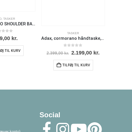
D
,
TASKER
ADAX SALERNO SHOULDER BAG LARA
TASKER
 af 5
99,00
kr.
Adax, cormorano håndtaske, Elea, sort
FØJ TIL KURV
0
ud af 5
2.199,00
kr.
2.399,00
kr.
TILFØJ TIL KURV
Social
æver konto)