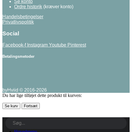
Se konto
Ordre historik
(kræver konto)
Handelsbetingelser
Privatlivspolitik
Social
Facebook-f
Instagram
Youtube
Pinterest
Betalingsmetoder
byHviid © 2016-2026
Du har lige tilføjet dette produkt til kurven:
Se kurv
Fortsæt
Hovedmenu