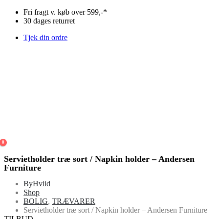
Fri fragt v. køb over 599,-*
30 dages returret
Tjek din ordre
0
Servietholder træ sort / Napkin holder – Andersen
Furniture
ByHviid
Shop
BOLIG
,
TRÆVARER
Servietholder træ sort / Napkin holder – Andersen Furniture
TILBUD