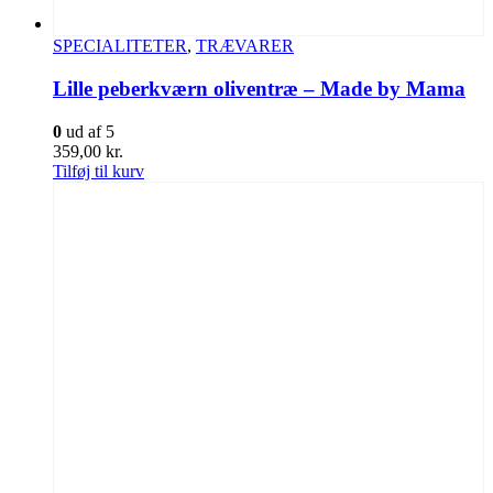
SPECIALITETER
,
TRÆVARER
Lille peberkværn oliventræ – Made by Mama
0
ud af 5
359,00
kr.
Tilføj til kurv