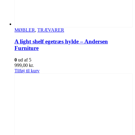
MØBLER
,
TRÆVARER
A light shelf egetræs hylde – Andersen
Furniture
0
ud af 5
999,00
kr.
Tilføj til kurv