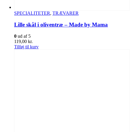
SPECIALITETER
,
TRÆVARER
Lille skål i oliventræ – Made by Mama
0
ud af 5
119,00
kr.
Tilføj til kurv