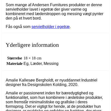
Som mange af Andersen Furnitures produkter er denne
servietholder lavet i egetræ der giver varme og
kombineret med læderstroppen og messing vægt pynter
den på et hvert bord.
Fås også som
servietholder i egetræ
.
Yderligere information
Størrelse
18 × 18 cm
Materiale
Eg, Læder, Messing
Amalie Kallesøe Bergholdt, er nyuddannet Industriel
designer fra Designskolen Kolding, 2020.
Amalie er passioneret inden for bæredygtighed og
funktionalitet, som hun kombinere i æstetiske produkter,
som fremstår minimalistiske og grafiske i deres
formsprog. Det er vigtigt for hende, at de produkter hun
designer, er praktiske og opfylder en funktion, der giver