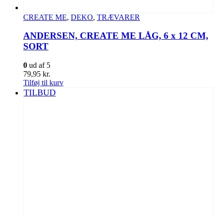
CREATE ME
,
DEKO
,
TRÆVARER
ANDERSEN, CREATE ME LÅG, 6 x 12 CM,
SORT
0
ud af 5
79,95
kr.
Tilføj til kurv
TILBUD