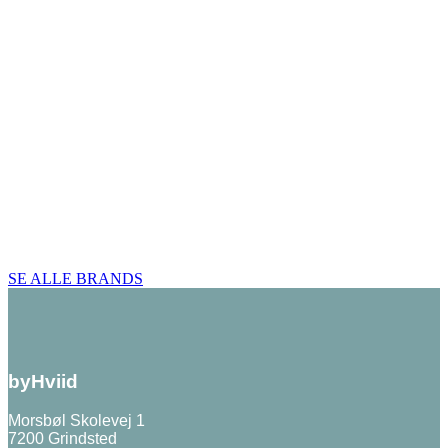
SE ALLE BRANDS
byHviid
Morsbøl Skolevej 1
7200 Grindsted