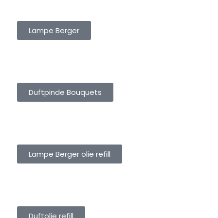
LAMPE BERGER
Lampe Berger
DUFTPINDE BOUQUETS
Duftpinde Bouquets
LAMPE BERGER OLIE REFILL
Lampe Berger olie refill
DUFTOLIE REFILL
Duftolie refill