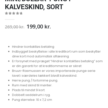
KALVESKIND, SORT
0
out of 5
199,00
kr.
269,00
kr.
Hindrer kontaktløs betaling
Indbygget beskyttelse i alle kreditkort rum som beskytter
dine kort mod automatisk aflæsning
Er forsynet med præget “Hindrer kontaktløs betaling” som
er din garanti for at kreditlommerne er sikret
Bruun-Rasmussen er vores importerede punge serie
lavet i særdeles lækkert blødt kalveskind.
Herre pung / forlomme pung.
Rum med skind til mønter.
Plads til mindst 9 kort.
Dobbelt seddelrum i ryg.
Pung størrelse: 10 x 7,2 cm