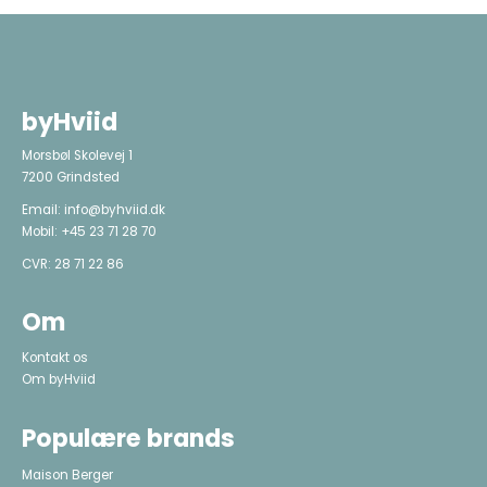
byHviid
Morsbøl Skolevej 1
7200 Grindsted
Email:
info@byhviid.dk
Mobil:
+45 23 71 28 70
CVR: 28 71 22 86
Om
Kontakt os
Om byHviid
Populære brands
Maison Berger