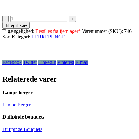
-
+
Tilføj til kurv
Tilgængelighed:
Bestilles fra fjernlager*
Varenummer (SKU):
746 -
Sort
Kategori:
HERREPUNGE
Facebook
Twitter
LinkedIn
Pinterest
E-mail
Relaterede varer
Lampe berger
Lampe Berger
Duftpinde bouquets
Duftpinde Bouquets