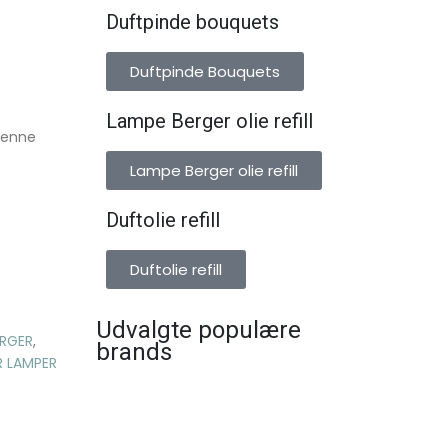
Duftpinde bouquets
Duftpinde Bouquets
Lampe Berger olie refill
denne
Lampe Berger olie refill
Duftolie refill
Duftolie refill
Udvalgte populære
ERGER
,
brands
R LAMPER