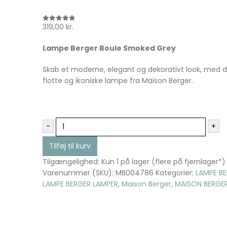
319,00
kr.
0
out of 5
Lampe Berger Boule Smoked Grey
Skab et moderne, elegant og dekorativt look, med 
flotte og ikoniske lampe fra Maison Berger.
-
+
Tilføj til kurv
Tilgængelighed:
Kun 1 på lager (flere på fjernlager*)
Varenummer (SKU):
MB004786
Kategorier:
LAMPE B
LAMPE BERGER LAMPER
,
Maison Berger
,
MAISON BERGE