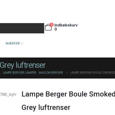
0
Indkøbskurv
0
MÆRKER
rey luftrenser
R
,
LAMPE BERGER LAMPER
,
MAISON BERGER
LAMPE BERGER BOULE SMOKED
Lampe Berger Boule Smoke
Grey luftrenser