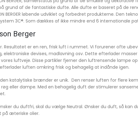
 BERGER, samlerstatus på grund af de smukke og dekorative fl
 på grund af de fantastiske dufte. Alle dufte er baseret på de re
ON BERGER løbende udviklet og forbedret produkterne. Den tekno
 system 3C®. Som dækkes af ikke mindre end 6 internationale pa
son Berger
. Resultatet er en ren, frisk luft i rummet. Vi forurener ofte ubev
, elektroniske devises, madlavning osv. Dette efterlader masse
r vores luftveje. Disse partikler fjerner den luftrensende lampe op
fterlader luften omkring frisk og behagelig at indånde igen.
 katalytiske brænder er unik. Den renser luften for flere kemi
uden røg eller dampe. Med en behagelig duft der stimulerer sansern
et.
nsker du duftfri, skal du vælge Neutral. Ønsker du duft, så kan 
 på æteriske olier.