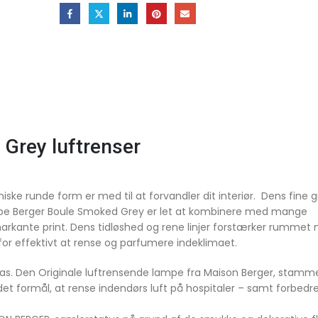
Grey luftrenser
 runde form er med til at forvandler dit interiør. Dens fine gr
mpe Berger Boule Smoked Grey er let at kombinere med mange
ante print. Dens tidløshed og rene linjer forstærker rummet
or effektivt at rense og parfumere indeklimaet.
s. Den Originale luftrensende lampe fra Maison Berger, stamme
det formål, at rense indendørs luft på hospitaler – samt forbedr