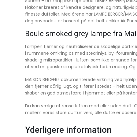
Senere – omkring 1930 opnåede LAMPE BERGER/MAISON
Flakoner kreeret af kendte designere, og naturligvis
fineste duftolier. Med årene har LAMPE BERGER/MAIS
dag anvendes, er baseret på det helt unikke Air Pur
Boule smoked grey lampe fra Mai
Lampen fjerner og neutraliserer de skadelige partikler
i rummene omkring os med stearinlys, by-forurening
skadelig mikropartikler i luften, som ikke er sunde fo
af ved en ganske simple katalytisk forbrænding. Og e
MAISON BERGERs dokumenterede virkning ved hjælp den
den fjerner dårlig lugt, og tilfører i stedet – helt 
skaber en god atmosfære i hjemmet eller på kontor
Du kan vælge at rense luften med eller uden duft. Ø
mellem vores store duftunivers, alle dufte er baseret
Yderligere information