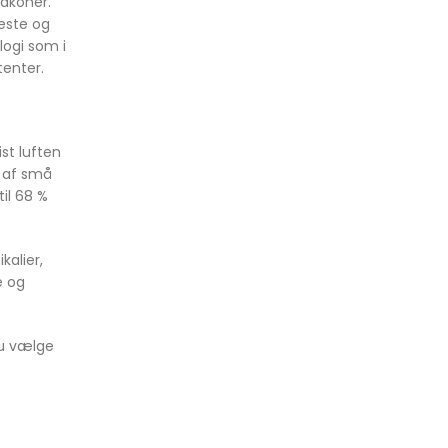
akoner.
neste og
logi som i
tenter.
ist luften
r af små
til 68 %
kalier,
e og
du vælge