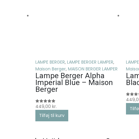
LAMPE BERGER
,
LAMPE BERGER LAMPER
,
LAMPE
Maison Berger
,
MAISON BERGER LAMPER
Maiso
Lampe Berger Alpha
Lam
Imperial Blue – Maison
Bla
Berger
449,
0
ud af
449,00
kr.
0
ud af 5
Tilfø
Tilføj til kurv