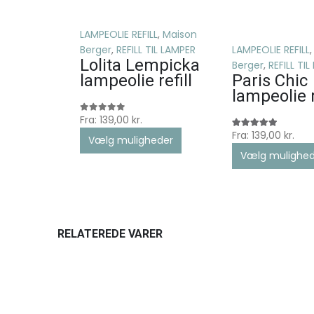
LAMPEOLIE REFILL
,
Maison
Berger
,
REFILL TIL LAMPER
LAMPEOLIE REFILL
Lolita Lempicka
Berger
,
REFILL TI
lampeolie refill
Paris Chic
lampeolie r
Fra:
139,00
kr.
0
ud af 5
Fra:
139,00
kr.
5.00
ud af 5
Vælg muligheder
Vælg mulighed
RELATEREDE VARER