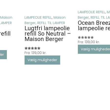
LAMPEOLIE REFILL
,
M
,
Maison
LAMPEOLIE REFILL
,
Maison
Berger
,
REFILL TIL 
Ocean Bree
L LAMPER
Berger
,
REFILL TIL LAMPER
Lugtfri lampeolie
lampeolie ref
efill
refill So Neutral –
Maison Berger
Fra:
139,00
kr.
0
ud af 5
Vælg mulighede
Fra:
139,00
kr.
5.00
ud af 5
er
Vælg muligheder