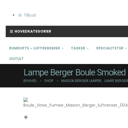
Tilbud
HOVEDKATEGORIER
RUMDUFTE – LUFTRENSERER
TASKER
SPECIALITETER
OUTLET
Lampe Berger Boule Smoked G
BYHVIID
SHOP
MAISON BERGER LAMPER
,
LAMPE BERGE