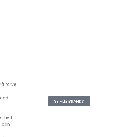
å farve,
 med
SE ALLE BRANDS
r helt
e den