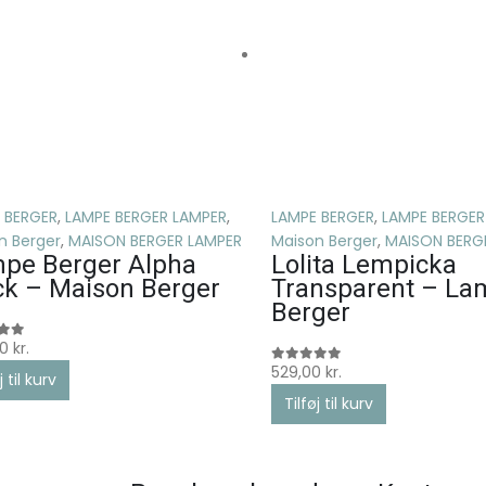
 BERGER
,
LAMPE BERGER LAMPER
,
LAMPE BERGER
,
LAMPE BERGER
n Berger
,
MAISON BERGER LAMPER
Maison Berger
,
MAISON BERG
pe Berger Alpha
Lolita Lempicka
ck – Maison Berger
Transparent – La
Berger
00
kr.
 5
529,00
kr.
0
ud af 5
j til kurv
Tilføj til kurv