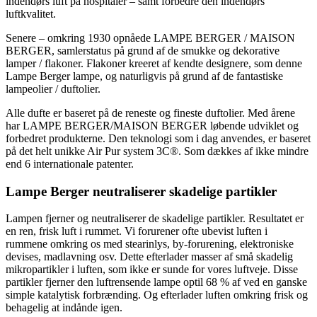
indendørs luft på hospitaler – samt forbedre den indendørs
luftkvalitet.
Senere – omkring 1930 opnåede LAMPE BERGER / MAISON
BERGER, samlerstatus på grund af de smukke og dekorative
lamper / flakoner. Flakoner kreeret af kendte designere, som denne
Lampe Berger lampe, og naturligvis på grund af de fantastiske
lampeolier / duftolier.
Alle dufte er baseret på de reneste og fineste duftolier. Med årene
har LAMPE BERGER/MAISON BERGER løbende udviklet og
forbedret produkterne. Den teknologi som i dag anvendes, er baseret
på det helt unikke Air Pur system 3C®. Som dækkes af ikke mindre
end 6 internationale patenter.
Lampe Berger neutraliserer skadelige partikler
Lampen fjerner og neutraliserer de skadelige partikler. Resultatet er
en ren, frisk luft i rummet. Vi forurener ofte ubevist luften i
rummene omkring os med stearinlys, by-forurening, elektroniske
devises, madlavning osv. Dette efterlader masser af små skadelig
mikropartikler i luften, som ikke er sunde for vores luftveje. Disse
partikler fjerner den luftrensende lampe optil 68 % af ved en ganske
simple katalytisk forbrænding. Og efterlader luften omkring frisk og
behagelig at indånde igen.