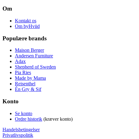
Om
Kontakt os
Om byHviid
Populære brands
Maison Berger
Andersen Furniture
Adax
Shepherd of Sweden
Pia Ries
Made by Mama
Reisenthel
Én Gry & Sif
Konto
Se konto
Ordre historik
(kræver konto)
Handelsbetingelser
Privatlivspolitik