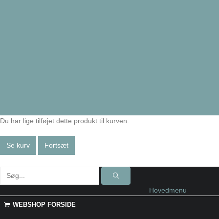
Du har lige tilføjet dette produkt til kurven:
Se kurv
Fortsæt
Hovedmenu
WEBSHOP FORSIDE