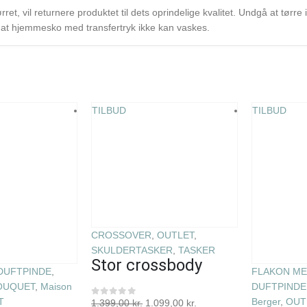
et, vil returnere produktet til dets oprindelige kvalitet. Undgå at tørre i
t, at hjemmesko med transfertryk ikke kan vaskes.
TILBUD
TILBUD
CROSSOVER
,
OUTLET
,
SKULDERTASKER
,
TASKER
Stor crossbody
DUFTPINDE
,
FLAKON ME
OUQUET
,
Maison
DUFTPINDE
T
Berger
,
OUT
1.399,00
kr.
1.099,00
kr.
0
ud af 5