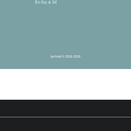
Én Gry & Sif
byHviid © 2016-2026