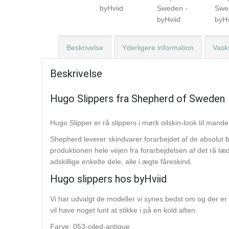
Beskrivelse
Yderligere information
Vaske
Beskrivelse
Hugo Slippers fra Shepherd of Sweden
Hugo Slipper er rå slippers i mørk oilskin-look til mande
Shepherd leverer skindvarer forarbejdet af de absolut b
produktionen hele vejen fra forarbejdelsen af ​​det rå l
adskillige enkelte dele, alle i ægte fåreskind.
Hugo slippers hos byHviid
Vi har udvalgt de modeller vi synes bedst om og der er b
vil have noget lunt at stikke i på en kold aften.
Farve:
053-oiled-antique