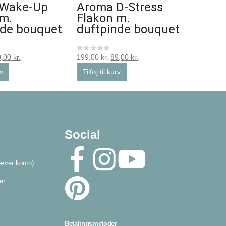
 Wake-Up
Aroma D-Stress
Swed
 m.
Flakon m.
nde bouquet
duftpinde bouquet
599,00
kr
0
ud af 5
Vælg mu
9,00
kr.
199,00
kr.
89,00
kr.
0
ud af 5
rv
Tilføj til kurv
Social
æver konto)
er
Betalingsmetoder