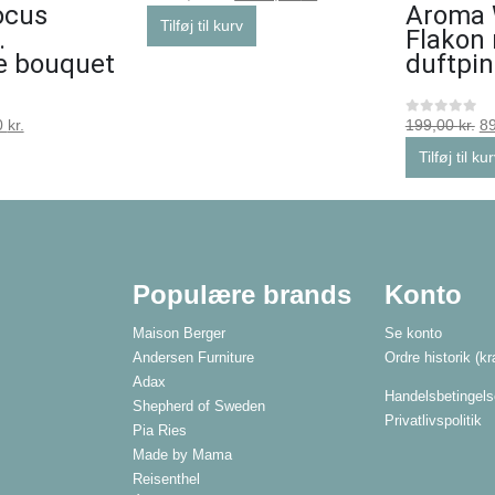
ocus
Aroma
Tilføj til kurv
.
Flakon
e bouquet
duftpi
0
kr.
199,00
kr.
8
0
ud af 5
Tilføj til ku
Populære brands
Konto
Maison Berger
Se konto
Andersen Furniture
Ordre historik
(kr
Adax
Handelsbetingels
Shepherd of Sweden
Privatlivspolitik
Pia Ries
Made by Mama
Reisenthel