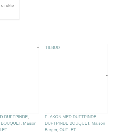
 direkte
TILBUD
HJEMME
D DUFTPINDE
,
FLAKON MED DUFTPINDE
,
KVINDER
Anni
 BOUQUET
,
Maison
DUFTPINDE BOUQUET
,
Maison
– She
LET
Berger
,
OUTLET