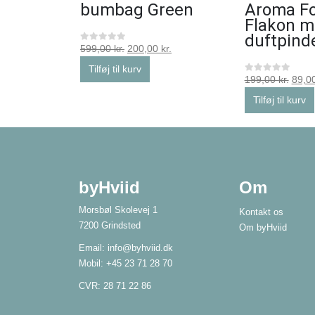
bumbag Green
Aroma F
Flakon m
duftpind
599,00
kr.
200,00
kr.
0
ud af 5
Tilføj til kurv
199,00
kr.
89,0
0
ud af 5
Tilføj til kurv
byHviid
Om
Morsbøl Skolevej 1
Kontakt os
7200 Grindsted
Om byHviid
Email:
info@byhviid.dk
Mobil:
+45 23 71 28 70
CVR: 28 71 22 86