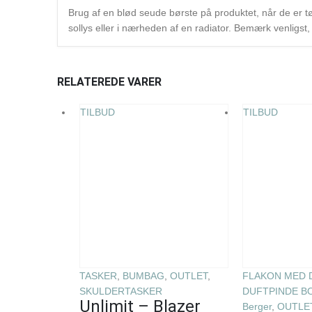
Brug af en blød seude børste på produktet, når de er tørr
sollys eller i nærheden af ​​en radiator. Bemærk venligs
RELATEREDE VARER
TILBUD
TILBUD
TASKER
,
BUMBAG
,
OUTLET
,
FLAKON MED 
SKULDERTASKER
DUFTPINDE B
Unlimit – Blazer
Berger
,
OUTLE