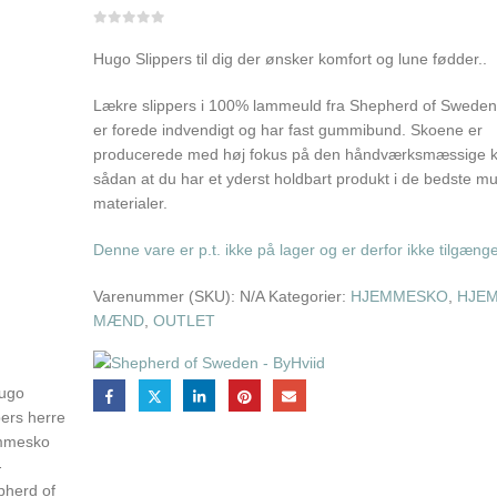
0
out of 5
Hugo Slippers til dig der ønsker komfort og lune fødder..
Lækre slippers i 100% lammeuld fra Shepherd of Swede
er forede indvendigt og har fast gummibund. Skoene er
producerede med høj fokus på den håndværksmæssige kv
sådan at du har et yderst holdbart produkt i de bedste mu
materialer.
Denne vare er p.t. ikke på lager og er derfor ikke tilgænge
Varenummer (SKU):
N/A
Kategorier:
HJEMMESKO
,
HJE
MÆND
,
OUTLET