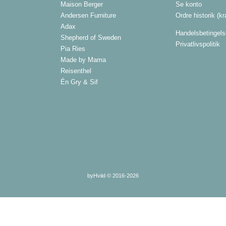
Maison Berger
Se konto
Andersen Furniture
Ordre historik
(kr
Adax
Handelsbetingels
Shepherd of Sweden
Privatlivspolitik
Pia Ries
Made by Mama
Reisenthel
Én Gry & Sif
byHviid © 2016-2026