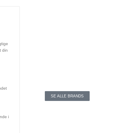
gtige
t din
ndet
SE ALLE BRANDS
nde i