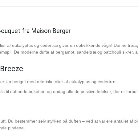
ouquet fra Maison Berger
lier af eukalyptus og cedertræ giver en opkvikkende vågn! Denne træa
ellemspil. De moderne dufte af bergamot, sandeltræ og patchouli sikrer, a
 Breeze
e-Up beriget med æteriske olier af eukalyptus og cedertræ.
s til duftende buketter, og opdag alle de positive følelser, der er forbu
uft. Du bestemmer selv styrken på duften – ved at variere antallet af pi
ende pindene.