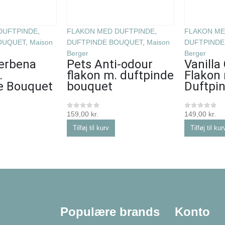
DUFTPINDE
,
FLAKON MED DUFTPINDE
,
FLAKON ME
OUQUET
,
Maison
DUFTPINDE BOUQUET
,
Maison
DUFTPINDE
Berger
Berger
Verbena
Pets Anti-odour
Vanilla
.
flakon m. duftpinde
Flakon
e Bouquet
bouquet
Duftpi
159,00
kr.
149,00
kr.
0
ud af 5
0
ud af 5
Tilføj til kurv
Tilføj til kur
Populære brands
Konto