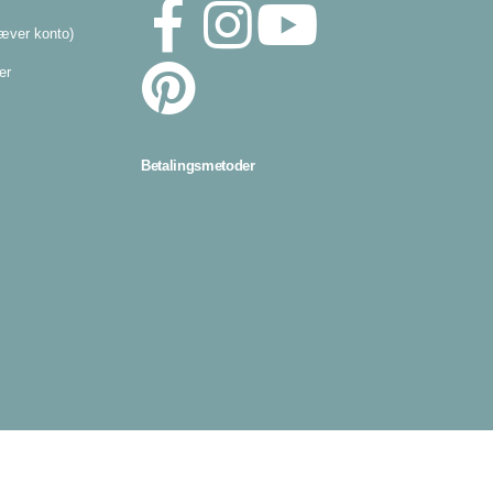
æver konto)
er
Betalingsmetoder