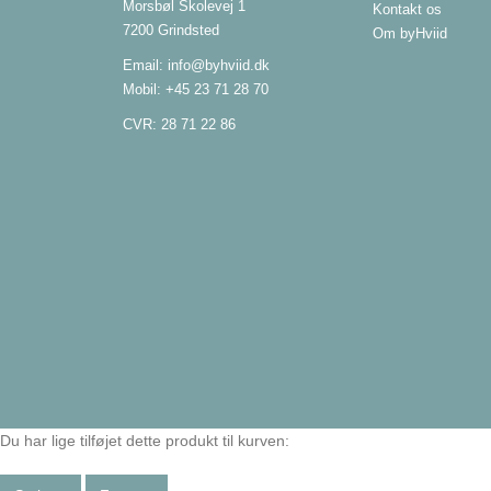
Morsbøl Skolevej 1
Kontakt os
7200 Grindsted
Om byHviid
Email:
info@byhviid.dk
Mobil:
+45 23 71 28 70
CVR: 28 71 22 86
Du har lige tilføjet dette produkt til kurven: