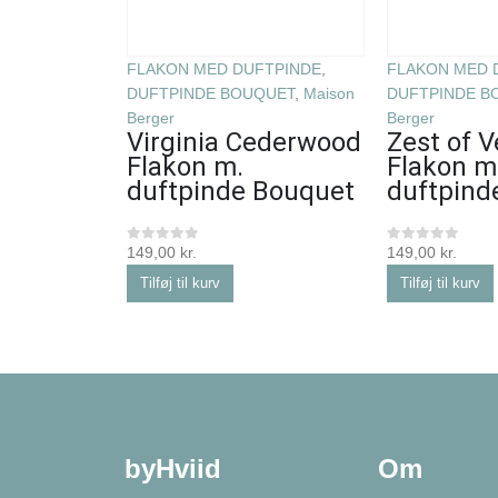
FLAKON MED DUFTPINDE
,
FLAKON MED 
DUFTPINDE BOUQUET
,
Maison
DUFTPINDE B
Berger
Berger
Virginia Cederwood
Zest of 
Flakon m.
Flakon m
duftpinde Bouquet
duftpind
149,00
kr.
149,00
kr.
0
ud af 5
0
ud af 5
Tilføj til kurv
Tilføj til kurv
byHviid
Om