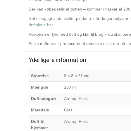
Der kan købes refill af duften – kommer i flasker af 20
Det er vigtigt at du skifter pindene, når du genopfylder
duftpinde her
.
Flakonen er fyld med duft og klar til brug – du skal bar
Selve duftene er produceret af æteriske olier, der på en 
Yderligere information
Størrelse
8 × 8 × 21 cm
Mængde
180 ml
Duftkategori
Aroma, Frisk
Materiale
Glas
Duft til
Aroma, Frisk
hjemmet