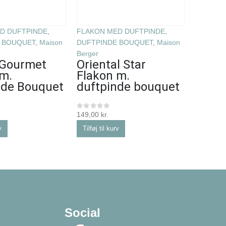
D DUFTPINDE
,
FLAKON MED DUFTPINDE
,
FLAKON 
 BOUQUET
,
Maison
DUFTPINDE BOUQUET
,
Maison
DUFTPI
Berger
Berger
 Gourmet
Oriental Star
Lolit
 m.
Flakon m.
trans
nde Bouquet
duftpinde bouquet
duft
juvel
Maiso
149,00
kr.
0
ud af 5
v
Tilføj til kurv
279,00
kr
0
ud af 5
Tilføj til
Social