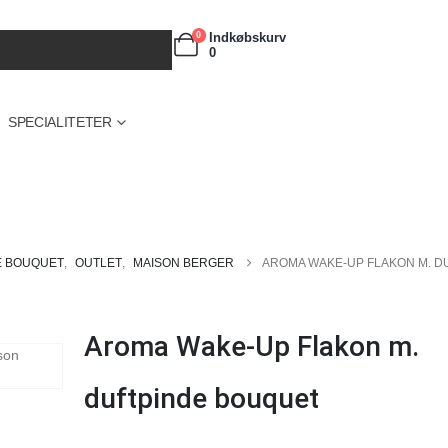
Indkøbskurv
0
0
SPECIALITETER
E BOUQUET
,
OUTLET
,
MAISON BERGER
AROMA WAKE-UP FLAKON M. D
Aroma Wake-Up Flakon m.
duftpinde bouquet