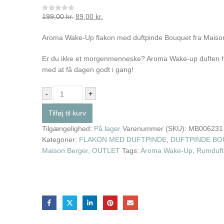
199,00
kr.
89,00
kr.
0
out of 5
Aroma Wake-Up flakon med duftpinde Bouquet fra Maiso
Er du ikke et morgenmenneske? Aroma Wake-up duften h
med at få dagen godt i gang!
-
+
Tilføj til kurv
Tilgængelighed:
På lager
Varenummer (SKU):
MB006231
Kategorier:
FLAKON MED DUFTPINDE
,
DUFTPINDE BO
Maison Berger
,
OUTLET
Tags:
Aroma Wake-Up
,
Rumduft