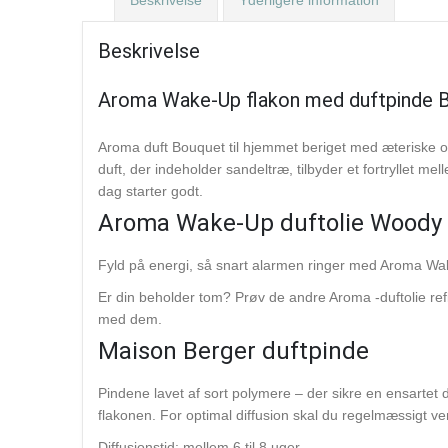
Beskrivelse
Aroma Wake-Up flakon med duftpinde B
Aroma duft Bouquet til hjemmet beriget med æteriske o
duft, der indeholder sandeltræ, tilbyder et fortryllet m
dag starter godt.
Aroma Wake-Up duftolie Woody
Fyld på energi, så snart alarmen ringer med Aroma Wak
Er din beholder tom? Prøv de andre Aroma -duftolie refill
med dem.
Maison Berger duftpinde
Pindene lavet af sort polymere – der sikre en ensartet d
flakonen. For optimal diffusion skal du regelmæssigt v
Diffusionstid: mellem 6 til 8 uger.