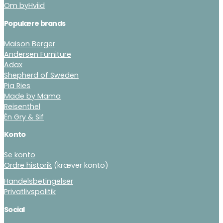
Om byHviid
Populære brands
Maison Berger
Andersen Furniture
Adax
Shepherd of Sweden
Pia Ries
Made by Mama
Reisenthel
Én Gry & Sif
Konto
Se konto
Ordre historik
(kræver konto)
Handelsbetingelser
Privatlivspolitik
Social