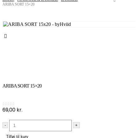
ARIBA SORT 15×20
ARIBA SORT 15×20
69,00
kr.
0
out of 5
-
+
Tilføj til kurv