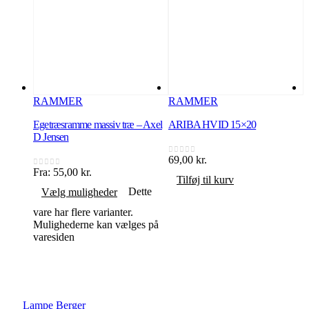
RAMMER
RAMMER
Egetræsramme massiv træ – Axel
ARIBA HVID 15×20
D Jensen
69,00
kr.
6
0
ud af 5
0
Fra:
55,00
kr.
0
ud af 5
Tilføj til kurv
Dette
Vælg muligheder
vare har flere varianter.
Mulighederne kan vælges på
varesiden
LAMPE BERGER
Lampe Berger