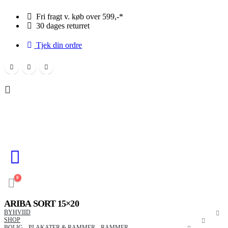
Fri fragt v. køb over 599,-*
30 dages returret
Tjek din ordre
0
ARIBA SORT 15×20
BYHVIID
SHOP
BOLIG
,
PLAKATER & RAMMER
,
RAMMER