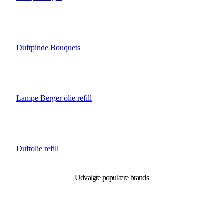
DUFTPINDE BOUQUETS
Duftpinde Bouquets
LAMPE BERGER OLIE REFILL
Lampe Berger olie refill
DUFTOLIE REFILL
Duftolie refill
Udvalgte populære brands