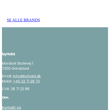
SE ALLE BRANDS
byHviid
Morsbøl Skolevej 1
7200 Grindsted
Email:
info@byhviid.dk
Mobil:
+45 23 71 28 70
CVR: 28 71 22 86
Om
Kontakt os