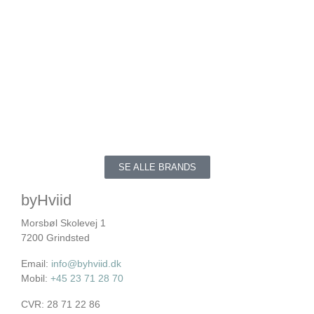
SE ALLE BRANDS
byHviid
Morsbøl Skolevej 1
7200 Grindsted
Email:
info@byhviid.dk
Mobil:
+45 23 71 28 70
CVR: 28 71 22 86