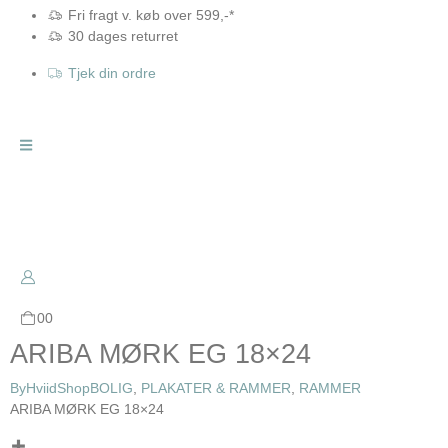
Fri fragt v. køb over 599,-*
30 dages returret
Tjek din ordre
0
0
ARIBA MØRK EG 18×24
ByHviid
Shop
BOLIG
,
PLAKATER & RAMMER
,
RAMMER
ARIBA MØRK EG 18×24