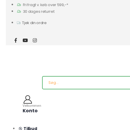
Fri fragt v. køb over 599,-*
30 dages returret
Tjek din ordre
Velkommen
Konto
Tilbud