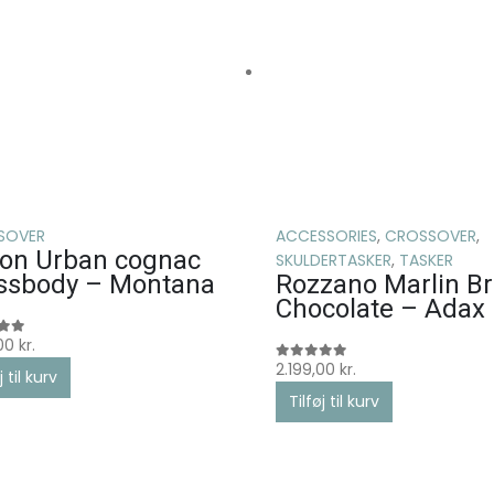
SOVER
ACCESSORIES
,
CROSSOVER
,
ton Urban cognac
SKULDERTASKER
,
TASKER
ssbody – Montana
Rozzano Marlin B
Chocolate – Adax
,00
kr.
 5
2.199,00
kr.
0
ud af 5
j til kurv
Tilføj til kurv