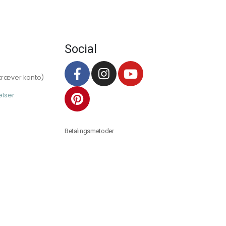
Social
kræver konto)
elser
Betalingsmetoder