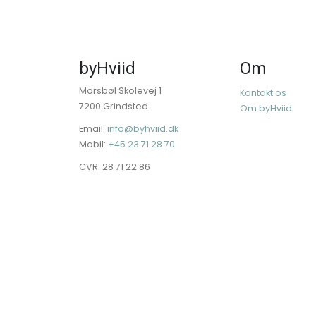
byHviid
Om
Morsbøl Skolevej 1
Kontakt os
7200 Grindsted
Om byHviid
Email:
info@byhviid.dk
Mobil:
+45 23 71 28 70
CVR: 28 71 22 86