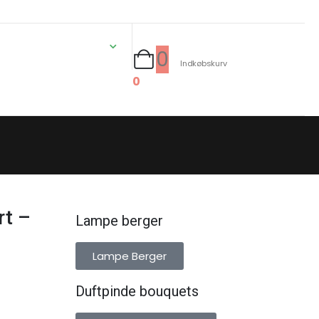
0
Indkøbskurv
0
rt –
Lampe berger
Lampe Berger
Duftpinde bouquets