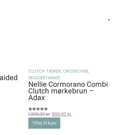
ACCESSO
CLUTCH TASKER
,
CROSSOVER
,
CROSSO
raided
Cormo
SKULDERTASKER
Nellie Cormorano Combi
Nelli
Clutch mørkebrun –
Adax
1.199,00
k
0
ud af 5
Tilføj ti
1.099,00
kr.
999,00
kr.
0
ud af 5
Tilføj til kurv