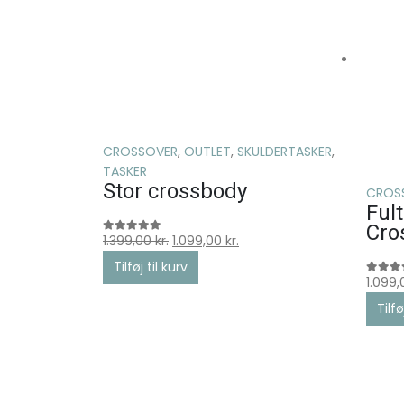
CROSSOVER
,
OUTLET
,
SKULDERTASKER
,
TASKER
Stor crossbody
CROS
Ful
Cro
1.399,00
kr.
1.099,00
kr.
0
ud af 5
Tilføj til kurv
1.099
0
ud af
Tilfø