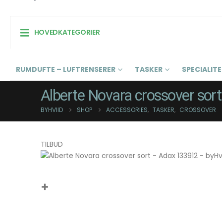
HOVEDKATEGORIER
RUMDUFTE – LUFTRENSERER
TASKER
SPECIALIT
Alberte Novara crossover sor
BYHVIID
SHOP
ACCESSORIES
,
TASKER
,
CROSSOVER
TILBUD