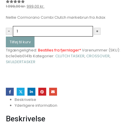
1.099,00
kr.
999,00
kr.
0
out of 5
Nellie Cormorano Combi Clutch mørkebrun fra Adax
-
+
Tilføj til kurv
Tilgængelighed:
Bestilles fra fjernlager*
Varenummer (SKU):
bc1e0eb0141b
Kategorier:
CLUTCH TASKER
,
CROSSOVER
,
SKULDERTASKER
Beskrivelse
Yderligere information
Beskrivelse