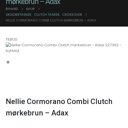
mørkebrun – Adax
BYHVIID
SHOP
SKULDERTASKER
,
CLUTCH TASKER
,
CROSSOVER
NELLIE CORMORANO COMBI CLUTCH MØRKEBRUN – ADAX
TILBUD
Nellie Cormorano Combi Clutch
mørkebrun – Adax