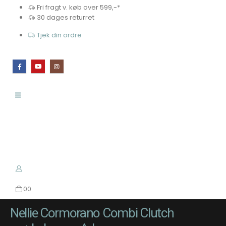
Fri fragt v. køb over 599,-*
30 dages returret
Tjek din ordre
0
0
Nellie Cormorano Combi Clutch