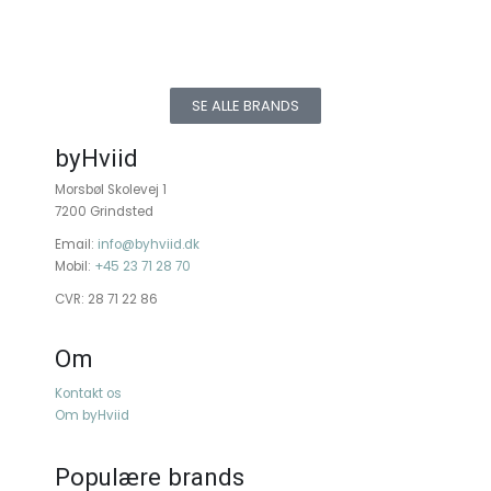
SE ALLE BRANDS
byHviid
Morsbøl Skolevej 1
7200 Grindsted
Email:
info@byhviid.dk
Mobil:
+45 23 71 28 70
CVR: 28 71 22 86
Om
Kontakt os
Om byHviid
Populære brands