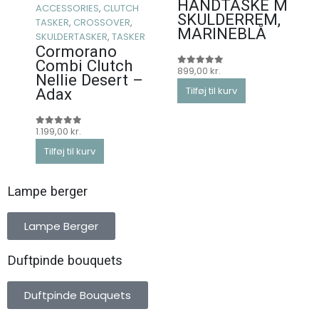
HÅNDTASKE M
ACCESSORIES
,
CLUTCH
SKULDERREM,
TASKER
,
CROSSOVER
,
MARINEBLÅ
SKULDERTASKER
,
TASKER
Cormorano
Combi Clutch
899,00
kr.
0
ud af 5
Nellie Desert –
Tilføj til kurv
Adax
1.199,00
kr.
0
ud af 5
Tilføj til kurv
Lampe berger
Lampe Berger
Duftpinde bouquets
Duftpinde Bouquets