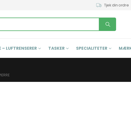
Tjek din ordre
 – LUFTRENSERER
TASKER
SPECIALITETER
MÆR
PIERRE