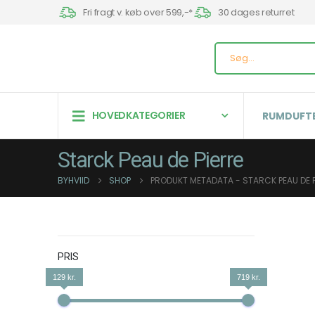
Fri fragt v. køb over 599,-*
30 dages returret
HOVEDKATEGORIER
RUMDUFTE
Starck Peau de Pierre
BYHVIID
SHOP
PRODUKT METADATA -
STARCK PEAU DE 
PRIS
129 kr.
719 kr.