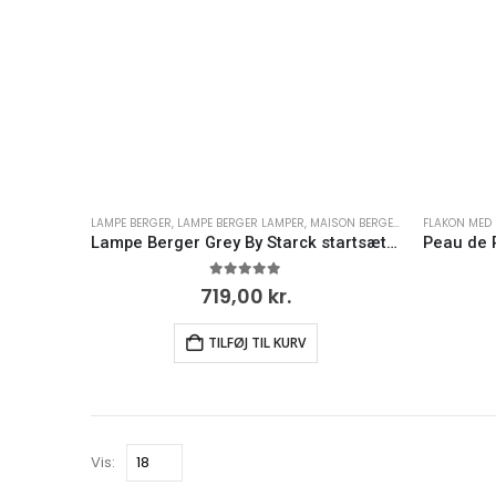
LAMPE BERGER
,
LAMPE BERGER LAMPER
,
MAISON BERGER
,
MAISON BERGER
FLAKON MED 
Lampe Berger Grey By Starck startsæt – Maison Berger
0
ud af 5
719,00
kr.
TILFØJ TIL KURV
Vis: