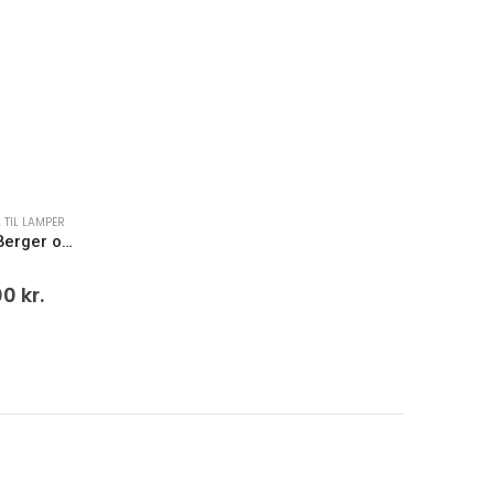
L TIL LAMPER
Starck Peau de Pierre Lampe Berger olie refill
00
kr.