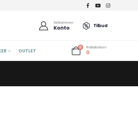
Velkommen
Tilbud
Konto
Indkøbskurv
0
KER
OUTLET
0