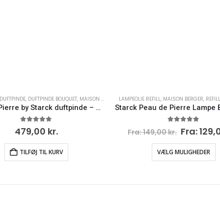
 LAMPER
DUFTPINDE
,
DUFTPINDE BOUQUET
,
MAISON BERGER
LAMPEOLIE REFILL
,
MAISON BERGER
,
REFIL
Peau de Pierre by Starck duftpinde – Maison Berger
0
ud af 5
0
ud af 5
479,00
kr.
Fra:
129,
Fra:
149,00
kr.
TILFØJ TIL KURV
VÆLG MULIGHEDER