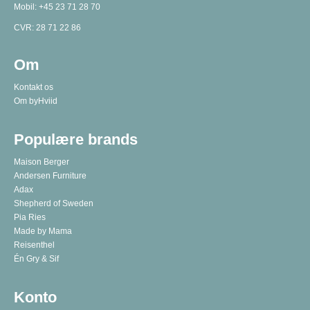
Mobil:
+45 23 71 28 70
CVR: 28 71 22 86
Om
Kontakt os
Om byHviid
Populære brands
Maison Berger
Andersen Furniture
Adax
Shepherd of Sweden
Pia Ries
Made by Mama
Reisenthel
Én Gry & Sif
Konto