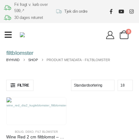
Fri fragt v. køb over
599,-*
Tjek din ordre
30 dages returret
0
filtblomster
BYHVIID
SHOP
PRODUKT METADATA -
FILTBLOMSTER
FILTRE
BOLIG
,
DEKO
,
FILT BLOMSTER
Wine Red 2 cm filtblomst – En Gry og Sif