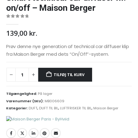
on/off – Maison Berger
0
out of 5
139,00
kr.
Prøv denne nye generation af technical car diffuser klip
fra Maison Berger med dets “On/Off”-system.
TILFØJ TIL KURV
Tilgængelighed:
På lager
Varenummer (SKU):
MB006609
Kategorier:
DUFT
,
DUFT TIL BIL
,
LUFTFRISKER TIL BIL
,
Maison Berger