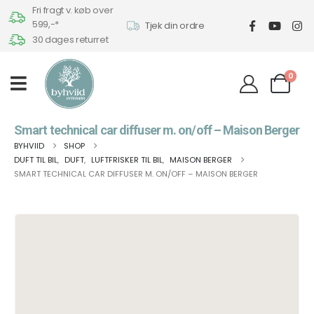
Fri fragt v. køb over
599,-*
Tjek din ordre
30 dages returret
0
Smart technical car diffuser m. on/off – Maison Berger
BYHVIID
SHOP
DUFT TIL BIL
,
DUFT
,
LUFTFRISKER TIL BIL
,
MAISON BERGER
SMART TECHNICAL CAR DIFFUSER M. ON/OFF – MAISON BERGER