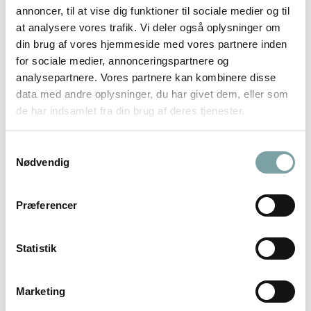
annoncer, til at vise dig funktioner til sociale medier og til
DUFT
,
DUFT TIL BIL
,
MAISON BERGER
,
REFILL BILDUFT
DUFT
,
DUFT TIL BIL
,
MAISON BERGER
,
REFILL BILDUFT
at analysere vores trafik. Vi deler også oplysninger om
Wilderness duft til bil refill – Maison Berger
Zest of Verbena duft til bil refill – Maison Berger
din brug af vores hjemmeside med vores partnere inden
for sociale medier, annonceringspartnere og
0
ud af 5
0
ud af 5
75,00
kr.
75,00
kr.
analysepartnere. Vores partnere kan kombinere disse
TILFØJ TIL KURV
TILFØJ TIL KURV
data med andre oplysninger, du har givet dem, eller som
de har indsamlet fra din brug af deres tjenester.
Samtykkevalg
Nødvendig
Præferencer
Statistik
RELATEREDE VARER
Marketing