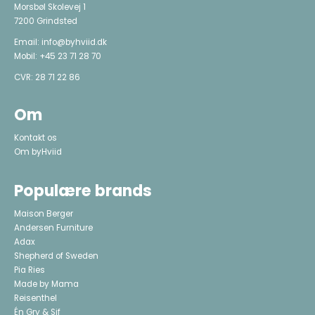
Morsbøl Skolevej 1
7200 Grindsted
Email:
info@byhviid.dk
Mobil:
+45 23 71 28 70
CVR: 28 71 22 86
Om
Kontakt os
Om byHviid
Populære brands
Maison Berger
Andersen Furniture
Adax
Shepherd of Sweden
Pia Ries
Made by Mama
Reisenthel
Én Gry & Sif