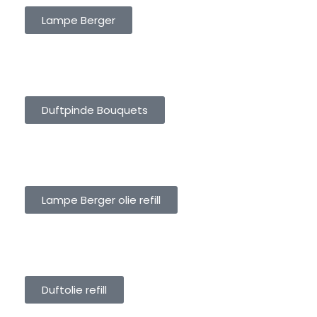
Lampe Berger
DUFTPINDE BOUQUETS
Duftpinde Bouquets
LAMPE BERGER OLIE REFILL
Lampe Berger olie refill
DUFTOLIE REFILL
Duftolie refill