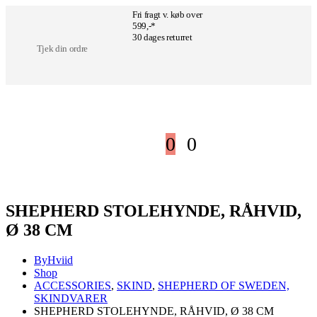
Fri fragt v. køb over
599,-*
30 dages returret
Tjek din ordre
0
0
SHEPHERD STOLEHYNDE, RÅHVID,
Ø 38 CM
ByHviid
Shop
ACCESSORIES
,
SKIND
,
SHEPHERD OF SWEDEN,
SKINDVARER
SHEPHERD STOLEHYNDE, RÅHVID, Ø 38 CM