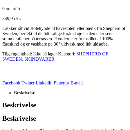
0
out of 5
349,95
kr.
Lækker råhvid stolehynde til havestolen eller bænk fra Shepherd of
Sweden, perfekt til de lidt kølige forårsdage i solen eller sene
sommeraftener på terrassen. Hynderne er fremstillet af 100%
fåreskind og er vaskbare på 30° uldvask med lidt uldsæbe.
Tilgængelighed:
Ikke på lager
Kategori:
SHEPHERD OF
SWEDEN, SKINDVARER
Facebook
Twitter
LinkedIn
Pinterest
E-mail
Beskrivelse
Beskrivelse
Beskrivelse