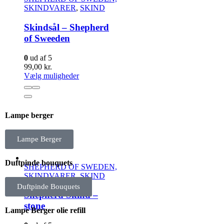
SKINDVARER
,
SKIND
Skindsål – Shepherd
of Sweeden
0
ud af 5
99,00
kr.
Vælg muligheder
Lampe berger
Lampe Berger
Duftpinde bouquets
SHEPHERD OF SWEDEN,
SKINDVARER
,
SKIND
Duftpinde Bouquets
Shepherd Skind –
stone
Lampe Berger olie refill