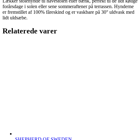
Lækker stolehynde til havestolen eller bænk, perfekt til de lidt kølige
forårsdage i solen eller sene sommeraftener på terrassen. Hynderne
er fremstillet af 100% fåreskind og er vaskbare på 30° uldvask med
lidt uldsæbe.
Relaterede varer
SHEPHERD OF SWEDEN,