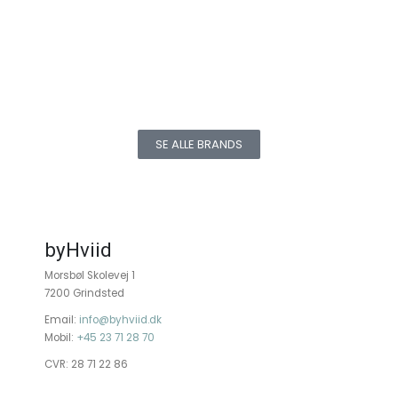
SE ALLE BRANDS
byHviid
Morsbøl Skolevej 1
7200 Grindsted
Email:
info@byhviid.dk
Mobil:
+45 23 71 28 70
CVR: 28 71 22 86