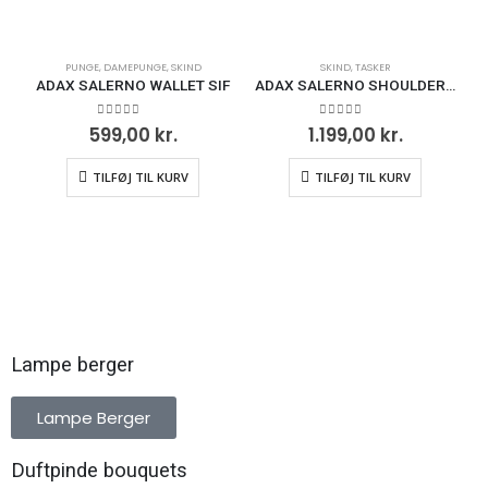
PUNGE
,
DAMEPUNGE
,
SKIND
SKIND
,
TASKER
P
ADAX SALERNO WALLET SIF
ADAX SALERNO SHOULDER BAG LARA
0
ud af 5
0
ud af 5
599,00
kr.
1.199,00
kr.
TILFØJ TIL KURV
TILFØJ TIL KURV
Lampe berger
Lampe Berger
Duftpinde bouquets