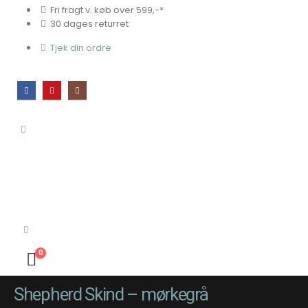
Fri fragt v. køb over 599,-*
30 dages returret
Tjek din ordre
0
Shepherd Skind – mørkegrå