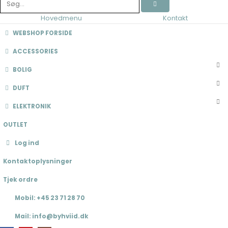
Hovedmenu
Kontakt
WEBSHOP FORSIDE
ACCESSORIES
BOLIG
DUFT
ELEKTRONIK
OUTLET
Log ind
Kontaktoplysninger
Tjek ordre
Mobil: +45 23 71 28 70
Mail: info@byhviid.dk