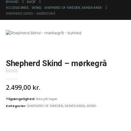
BYHVIID
SHOP
ACCESSORIES
,
SKIND
,
SHEPHERD OF SWEDEN, SKINDVARER
SHEPHERD SKIND – MØRKEGRÅ
Shepherd Skind – mørkegrå
0
out of 5
2.499,00
kr.
Tilgængelighed:
Ikke på lager
Kategorier:
SHEPHERD OF SWEDEN, SKINDVARER
,
SKIND