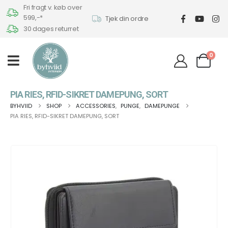
Fri fragt v. køb over
599,-*
Tjek din ordre
30 dages returret
0
PIA RIES, RFID-SIKRET DAMEPUNG, SORT
BYHVIID
SHOP
ACCESSORIES
,
PUNGE
,
DAMEPUNGE
PIA RIES, RFID-SIKRET DAMEPUNG, SORT