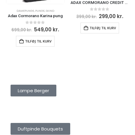
ADAX CORMORANO CREDIT CARD HOLDER MARIKA
E
,
SKIND
DAMEPUNGE
,
PUNGE
0
ud af 5
299,00
kr.
rina pung
399,00
kr.
TILFØJ TIL KURV
0
ud af 5
,00
kr.
399,0
499,00
kr.
 KURV
TILFØJ TIL KUR
LAMPE BERGER
Lampe Berger
DUFTPINDE BOUQUETS
Duftpinde Bouquets