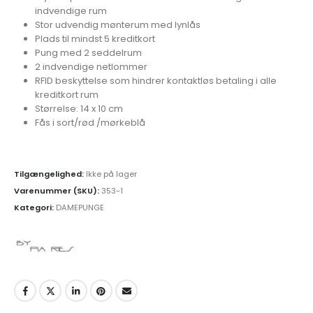
indvendige rum
Stor udvendig mønterum med lynlås
Plads til mindst 5 kreditkort
Pung med 2 seddelrum
2 indvendige netlommer
RFID beskyttelse som hindrer kontaktløs betaling i alle
kreditkort rum
Størrelse: 14 x 10 cm
Fås i sort/rød /mørkeblå
Tilgængelighed:
Ikke på lager
Varenummer (SKU):
353-1
Kategori:
DAMEPUNGE