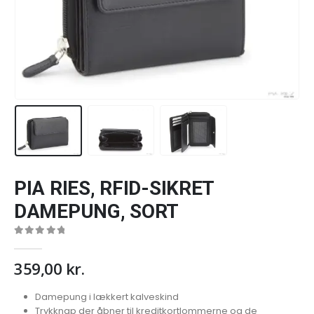
PIA RIES, RFID-SIKRET
DAMEPUNG, SORT
0
out of 5
359,00
kr.
Damepung i lækkert kalveskind
Trykknap der åbner til kreditkortlommerne og de