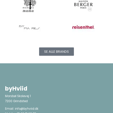
SE ALLE BRANDS
byHviid
Morsbøl Skolevej 1
7200 Grindsted
Email:
info@byhviid.dk