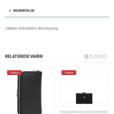
BESKRIVELSE
Lækker kalveskins damepung
RELATEREDE VARER
TILBUD
TILBUD
PUNGE
,
DAMEPUNGE
,
KREDITKORTHOLDERE
,
SKIND