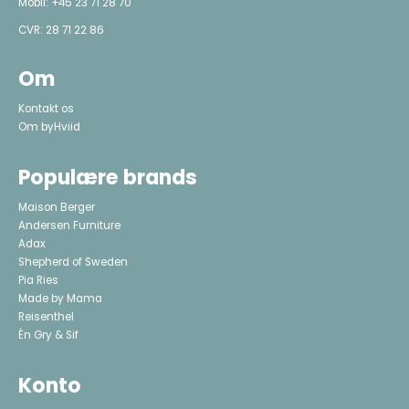
Mobil:
+45 23 71 28 70
CVR: 28 71 22 86
Om
Kontakt os
Om byHviid
Populære brands
Maison Berger
Andersen Furniture
Adax
Shepherd of Sweden
Pia Ries
Made by Mama
Reisenthel
Én Gry & Sif
Konto