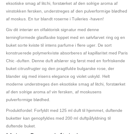
eksotiske smag af litchi, forstærket af den solrige aroma af
vinstokken fersken, understreges af den pulverformige blødhed
af moskus. En tur blandt roserne i Tuileries -haven!
Giv dit interiør en olfaktorisk signatur med denne
terningformede glasflaske toppet med en sølvfarvet ring og en
buket sorte kviste til intens parfume i flere uger. De sort
konstruerede polymerkviste absorberes af kapillaritet med Paris
Chic -duften. Denne duft afslører sig først med en forfriskende
buket citrusfrugter og den pragtfulde bulgarske rose, der
blander sig med irisens elegance og violet uskyld. Helt
moderne understreges den eksotiske smag af litchi, forstærket
af den solrige aroma af vin fersken, af moskusens
pulverformige blødhed.
Produktfordel: Forfyldt med 125 ml duft til hjemmet, duftende
buketter kan genopfyldes med 200 ml duftpåfyldning til
duftende buket.