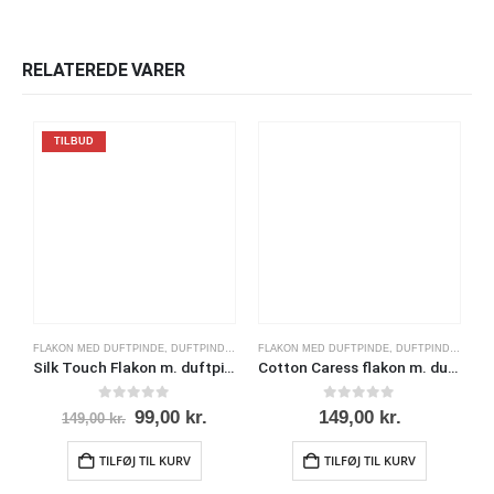
RELATEREDE VARER
TILBUD
FLAKON MED DUFTPINDE
,
DUFTPINDE BOUQUET
FLAKON MED DUFTPINDE
,
MAISON BERGER
,
DUFTPINDE BOUQUET
F
Silk Touch Flakon m. duftpinde bouquet
Cotton Caress flakon m. duftpinde bouquet
0
ud af 5
0
ud af 5
99,00
kr.
149,00
kr.
149,00
kr.
TILFØJ TIL KURV
TILFØJ TIL KURV