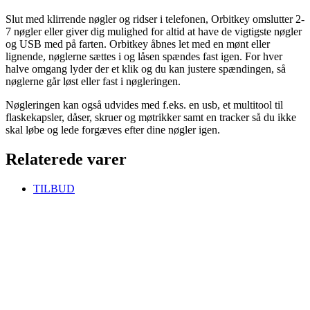
Slut med klirrende nøgler og ridser i telefonen, Orbitkey omslutter 2-
7 nøgler eller giver dig mulighed for altid at have de vigtigste nøgler
og USB med på farten. Orbitkey åbnes let med en mønt eller
lignende, nøglerne sættes i og låsen spændes fast igen. For hver
halve omgang lyder der et klik og du kan justere spændingen, så
nøglerne går løst eller fast i nøgleringen.
Nøgleringen kan også udvides med f.eks. en usb, et multitool til
flaskekapsler, dåser, skruer og møtrikker samt en tracker så du ikke
skal løbe og lede forgæves efter dine nøgler igen.
Relaterede varer
TILBUD