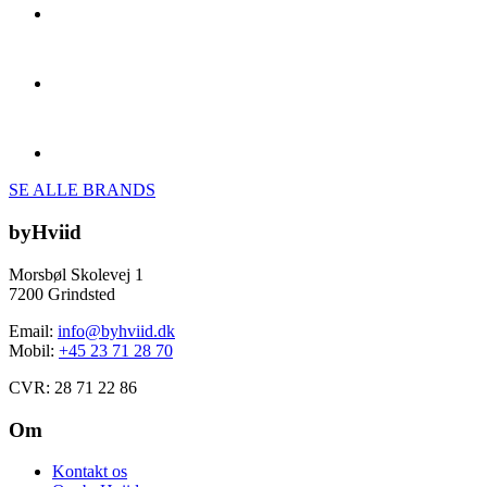
SE ALLE BRANDS
byHviid
Morsbøl Skolevej 1
7200 Grindsted
Email:
info@byhviid.dk
Mobil:
+45 23 71 28 70
CVR: 28 71 22 86
Om
Kontakt os