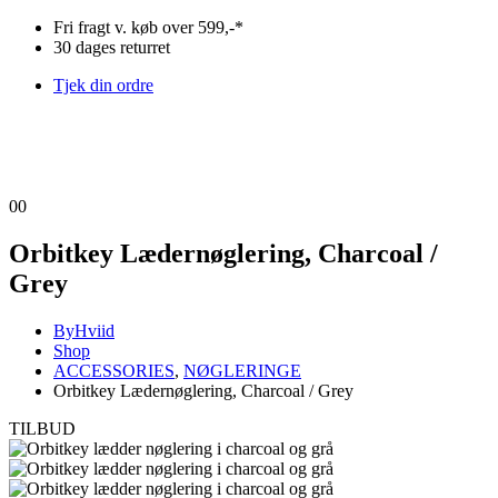
Fri fragt v. køb over 599,-*
30 dages returret
Tjek din ordre
0
0
Orbitkey Lædernøglering, Charcoal /
Grey
ByHviid
Shop
ACCESSORIES
,
NØGLERINGE
Orbitkey Lædernøglering, Charcoal / Grey
TILBUD