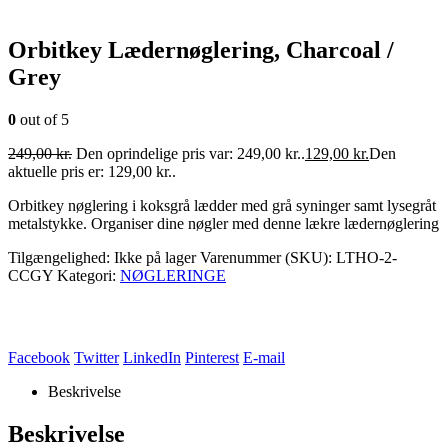
Orbitkey Lædernøglering, Charcoal /
Grey
0
out of 5
249,00
kr.
Den oprindelige pris var: 249,00 kr..
129,00
kr.
Den
aktuelle pris er: 129,00 kr..
Orbitkey nøglering i koksgrå lædder med grå syninger samt lysegråt
metalstykke. Organiser dine nøgler med denne lækre lædernøglering
Tilgængelighed:
Ikke på lager
Varenummer (SKU):
LTHO-2-
CCGY
Kategori:
NØGLERINGE
Facebook
Twitter
LinkedIn
Pinterest
E-mail
Beskrivelse
Beskrivelse