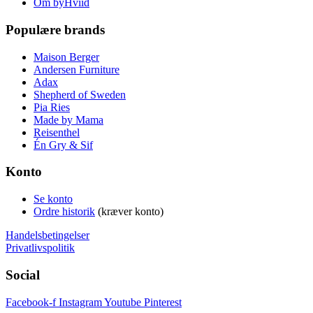
Om byHviid
Populære brands
Maison Berger
Andersen Furniture
Adax
Shepherd of Sweden
Pia Ries
Made by Mama
Reisenthel
Én Gry & Sif
Konto
Se konto
Ordre historik
(kræver konto)
Handelsbetingelser
Privatlivspolitik
Social
Facebook-f
Instagram
Youtube
Pinterest