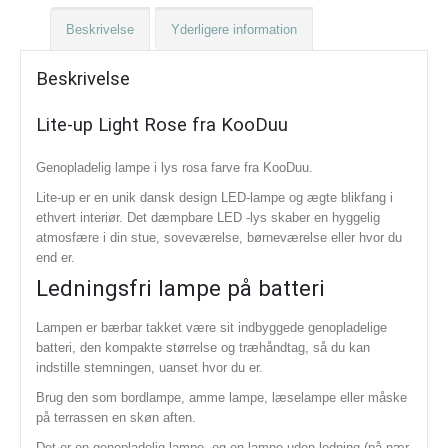
Beskrivelse
Yderligere information
Beskrivelse
Lite-up Light Rose fra KooDuu
Genopladelig lampe i lys rosa farve fra KooDuu.
Lite-up er en unik dansk design LED-lampe og ægte blikfang i
ethvert interiør. Det dæmpbare LED -lys skaber en hyggelig
atmosfære i din stue, soveværelse, børneværelse eller hvor du
end er.
Ledningsfri lampe på batteri
Lampen er bærbar takket være sit indbyggede genopladelige
batteri, den kompakte størrelse og træhåndtag, så du kan
indstille stemningen, uanset hvor du er.
Brug den som bordlampe, amme lampe, læselampe eller måske
på terrassen en skøn aften.
Det er en genopladelig lampe, og en lampe uden ledning (på nær