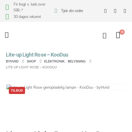
Fri fragt v. køb over
599,-*
Tjek din ordre
30 dages returret
0
Lite-up Light Rose – KooDuu
BYHVIID
SHOP
ELEKTRONIK
,
BELYSNING
LITE-UP LIGHT ROSE – KOODUU
TILBUD