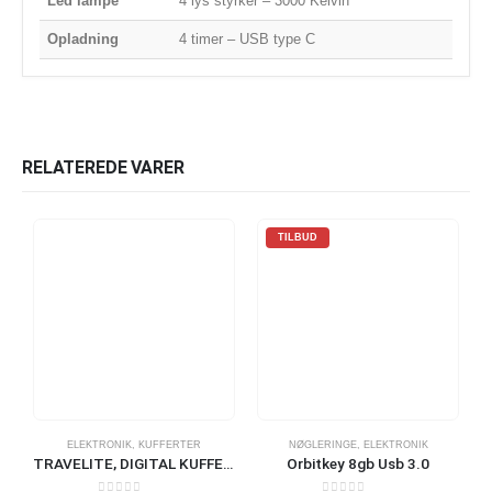
Led lampe
4 lys styrker – 3000 Kelvin
Opladning
4 timer – USB type C
RELATEREDE VARER
TILBUD
ELEKTRONIK
,
KUFFERTER
NØGLERINGE
,
ELEKTRONIK
TRAVELITE, DIGITAL KUFFERTVÆGT, SORT
Orbitkey 8gb Usb 3.0