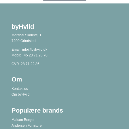
byHviid
Morsbøl Skolevej 1
7200 Grindsted
Email:
info@byhviid.dk
Mobil:
+45 23 71 28 70
CVR: 28 71 22 86
Om
Kontakt os
Om byHviid
Populære brands
Maison Berger
Andersen Furniture