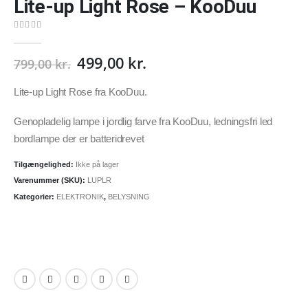
Lite-up Light Rose – KooDuu
0
out of 5
499,00
kr.
799,00
kr.
Lite-up Light Rose fra KooDuu.
Genopladelig lampe i jordlig farve fra KooDuu, ledningsfri led
bordlampe der er batteridrevet
Tilgængelighed:
Ikke på lager
Varenummer (SKU):
LUPLR
Kategorier:
ELEKTRONIK
,
BELYSNING