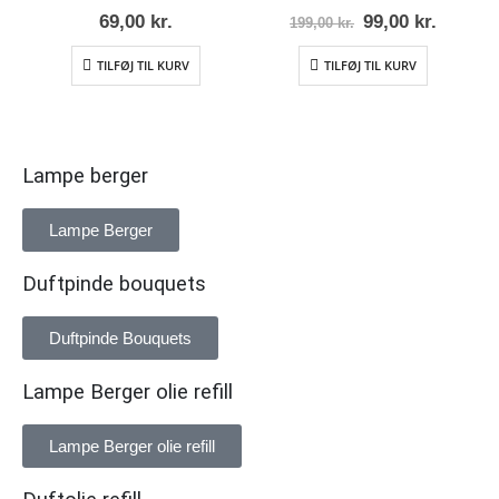
0
ud af 5
0
ud af 5
69,00
kr.
99,00
kr.
199,00
kr.
TILFØJ TIL KURV
TILFØJ TIL KURV
Lampe berger
Lampe Berger
Duftpinde bouquets
Duftpinde Bouquets
Lampe Berger olie refill
Lampe Berger olie refill