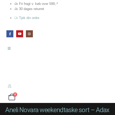
Fri fragt v. køb over 599,-*
30 dages returret
Tjek din ordre
0
Aneli Novara weekendtaske sort – Adax