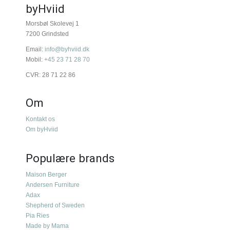
byHviid
Morsbøl Skolevej 1
7200 Grindsted
Email:
info@byhviid.dk
Mobil:
+45 23 71 28 70
CVR: 28 71 22 86
Om
Kontakt os
Om byHviid
Populære brands
Maison Berger
Andersen Furniture
Adax
Shepherd of Sweden
Pia Ries
Made by Mama