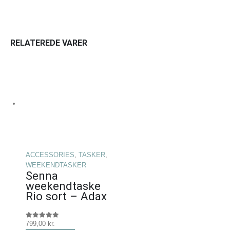
RELATEREDE VARER
ACCESSORIES
,
TASKER
,
WEEKENDTASKER
Senna
weekendtaske
Rio sort – Adax
799,00
kr.
0
ud af 5