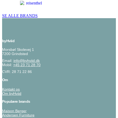
SE ALLE BRANDS
byHviid
Morsbøl Skolevej 1
7200 Grindsted
Email:
info@byhviid.dk
Mobil:
+45 23 71 28 70
CVR: 28 71 22 86
Om
Kontakt os
Om byHviid
Populære brands
Maison Berger
Andersen Furniture