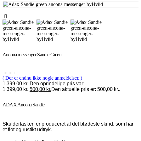
Ancona messenger Sandie Green
( Der er endnu ikke nogle anmeldelser. )
0
out of 5
1.399,00
kr.
Den oprindelige pris var:
1.399,00 kr..
500,00
kr.
Den aktuelle pris er: 500,00 kr..
ADAX Ancona Sandie
Skuldertasken er produceret af det blødeste skind, som har
et flot og rustikt udtryk.