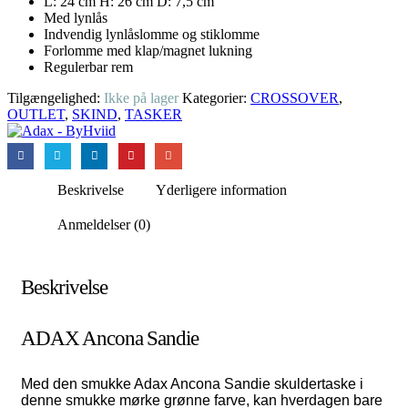
L: 24 cm H: 26 cm D: 7,5 cm
Med lynlås
Indvendig lynlåslomme og stiklomme
Forlomme med klap/magnet lukning
Regulerbar rem
Tilgængelighed:
Ikke på lager
Kategorier:
CROSSOVER
,
OUTLET
,
SKIND
,
TASKER
Beskrivelse
Yderligere information
Anmeldelser (0)
Beskrivelse
ADAX Ancona Sandie
Med den smukke Adax Ancona Sandie skuldertaske i
denne smukke mørke grønne farve, kan hverdagen bare