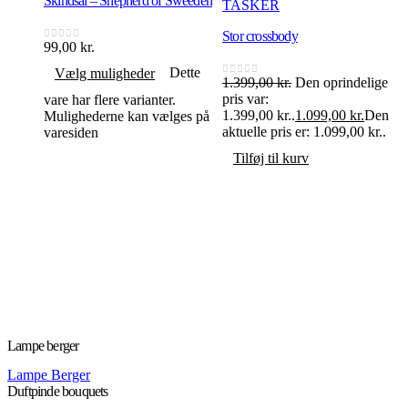
Skindsål – Shepherd of Sweeden
TASKER
Stor crossbody
99,00
kr.
0
ud af 5
Dette
Vælg muligheder
1.399,00
kr.
Den oprindelige
0
ud af 5
pris var:
vare har flere varianter.
1.399,00 kr..
1.099,00
kr.
Den
Mulighederne kan vælges på
aktuelle pris er: 1.099,00 kr..
varesiden
A
Tilføj til kurv
s
2
0
p
2
a
Lampe berger
Lampe Berger
Duftpinde bouquets