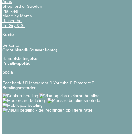
Adax
Shepherd of Sweden
Pia Ries
Made by Mama
Reisenthel
Én Gry & Sif
Konto
Se konto
Ordre historik
(kræver konto)
Handelsbetingelser
Privatlivspolitik
Social
Facebook-f
Instagram
Youtube
Pinterest
Betalingsmetoder