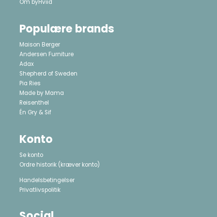
Om byHviid
Populære brands
Maison Berger
Andersen Furniture
Adax
Shepherd of Sweden
Pia Ries
Made by Mama
Reisenthel
Én Gry & Sif
Konto
Se konto
Ordre historik
(kræver konto)
Handelsbetingelser
Privatlivspolitik
Social