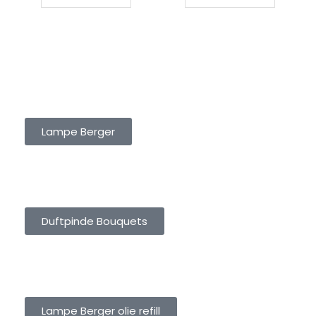
LAMPE BERGER
Lampe Berger
DUFTPINDE BOUQUETS
Duftpinde Bouquets
LAMPE BERGER OLIE REFILL
Lampe Berger olie refill