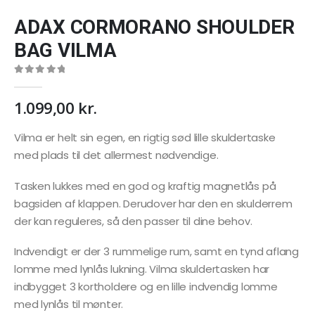
ADAX CORMORANO SHOULDER
BAG VILMA
0
out of 5
1.099,00
kr.
Vilma er helt sin egen, en rigtig sød lille skuldertaske
med plads til det allermest nødvendige.
Tasken lukkes med en god og kraftig magnetlås på
bagsiden af klappen. Derudover har den en skulderrem
der kan reguleres, så den passer til dine behov.
Indvendigt er der 3 rummelige rum, samt en tynd aflang
lomme med lynlås lukning. Vilma skuldertasken har
indbygget 3 kortholdere og en lille indvendig lomme
med lynlås til mønter.