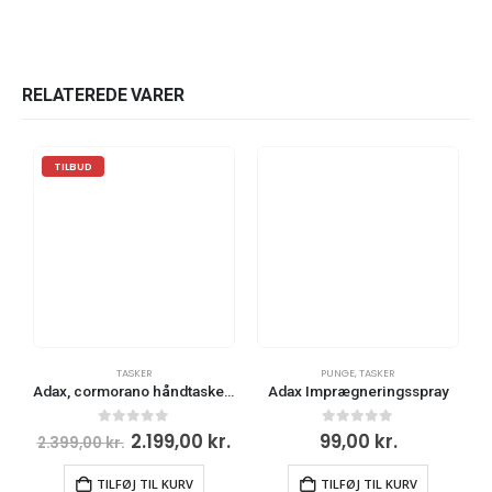
RELATEREDE VARER
TILBUD
TASKER
PUNGE
,
TASKER
Adax, cormorano håndtaske, Elea, sort
Adax Imprægneringsspray
0
ud af 5
0
ud af 5
2.199,00
kr.
99,00
kr.
2.399,00
kr.
TILFØJ TIL KURV
TILFØJ TIL KURV