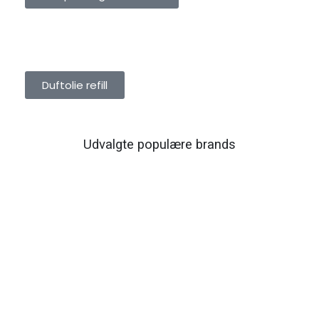
DUFTOLIE REFILL
Duftolie refill
Udvalgte populære brands