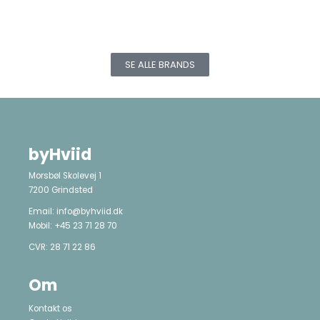
SE ALLE BRANDS
byHviid
Morsbøl Skolevej 1
7200 Grindsted
Email:
info@byhviid.dk
Mobil:
+45 23 71 28 70
CVR: 28 71 22 86
Om
Kontakt os