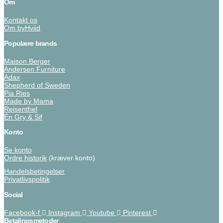
Om
Kontakt os
Om byHviid
Populære brands
Maison Berger
Andersen Furniture
Adax
Shepherd of Sweden
Pia Ries
Made by Mama
Reisenthel
Én Gry & Sif
Konto
Se konto
Ordre historik
(kræver konto)
Handelsbetingelser
Privatlivspolitik
Social
Facebook-f
Instagram
Youtube
Pinterest
Betalingsmetoder