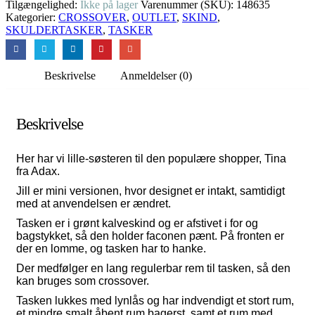
Tilgængelighed:
Ikke på lager
Varenummer (SKU):
148635
Kategorier:
CROSSOVER
,
OUTLET
,
SKIND
,
SKULDERTASKER
,
TASKER
Beskrivelse
Anmeldelser (0)
Beskrivelse
Her har vi lille-søsteren til den populære shopper, Tina
fra Adax.
Jill er mini versionen, hvor designet er intakt, samtidigt
med at anvendelsen er ændret.
Tasken er i grønt kalveskind og er afstivet i for og
bagstykket, så den holder faconen pænt. På fronten er
der en lomme, og tasken har to hanke.
Der medfølger en lang regulerbar rem til tasken, så den
kan bruges som crossover.
Tasken lukkes med lynlås og har indvendigt et stort rum,
et mindre smalt åbent rum bagerst, samt et rum med