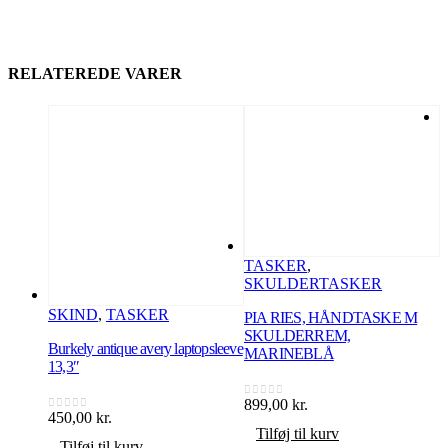
RELATEREDE VARER
TASKER
,
SKULDERTASKER
SKIND
,
TASKER
PIA RIES, HÅNDTASKE M
SKULDERREM,
Burkely antique avery laptopsleeve
MARINEBLÅ
S
13,3″
899,00
kr.
1
0
ud af 5
0
450,00
kr.
0
ud af 5
p
Tilføj til kurv
1
Tilføj til kurv