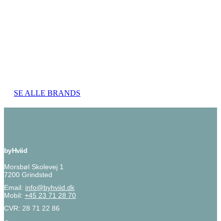
SE ALLE BRANDS
byHviid
Morsbøl Skolevej 1
7200 Grindsted
Email:
info@byhviid.dk
Mobil:
+45 23 71 28 70
CVR: 28 71 22 86