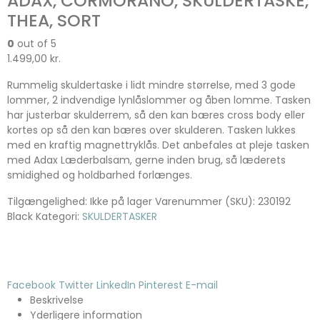
ADAX, CORMORANO, SKULDERTASKE,
THEA, SORT
0
out of 5
1.499,00
kr.
Rummelig skuldertaske i lidt mindre størrelse, med 3 gode
lommer, 2 indvendige lynlåslommer og åben lomme. Tasken
har justerbar skulderrem, så den kan bæres cross body eller
kortes op så den kan bæres over skulderen. Tasken lukkes
med en kraftig magnettryklås. Det anbefales at pleje tasken
med Adax Læderbalsam, gerne inden brug, så læderets
smidighed og holdbarhed forlænges.
Tilgængelighed:
Ikke på lager
Varenummer (SKU):
230192
Black
Kategori:
SKULDERTASKER
Facebook
Twitter
LinkedIn
Pinterest
E-mail
Beskrivelse
Yderligere information