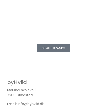
SE ALLE BRANDS
byHviid
Morsbøl Skolevej 1
7200 Grindsted
Email:
info@byhviid.dk